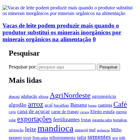
Vacas de leite podem produzir mais quando o
produtor substitui os minerais inorgânicos por
minerais orgânicos na alimentação
0
Pesquisar
Pesquisar por:
Mais lidas
AgriNordeste
agronegócio
adubação
aftosa
abacaxi
arroz
Café
algodão
Banana
açaí
caatinga
bacalhau
batata
cana de açucar
Efeito estufa
carne de frango
caju
energia
cursos
exportações
fertilizantes
frutas
solar
garantia safra
hortaliças
mandioca
leite
mel
Milho
irrigação
maracujá
melancia
sementes
safra
ovos
reflorestamento
morango
solo
Peste suína
soja