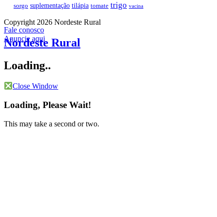
trigo
suplementação
tilápia
sorgo
tomate
vacina
Copyright 2026 Nordeste Rural
Fale conosco
Anuncie aqui
Nordeste Rural
Loading..
Close Window
Loading, Please Wait!
This may take a second or two.