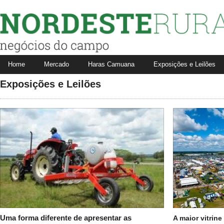
Nordeste Rural
Home
Mercado
Haras Camuana
Exposições e Leilões
Fale conosco
Anuncie aqui
Exposições e Leilões
Aves
Bovinos
e
Bubalinos
Cavalos
Suínos
Uma forma diferente de apresentar as
A maior vitrine