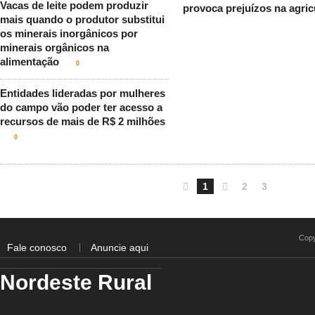
Vacas de leite podem produzir
provoca prejuízos na agric
mais quando o produtor substitui
os minerais inorgânicos por
minerais orgânicos na
alimentação
0
Entidades lideradas por mulheres
do campo vão poder ter acesso a
recursos de mais de R$ 2 milhões
0

1

2
3
Copy
Fale conosco
Anuncie aqui
Nordeste Rural