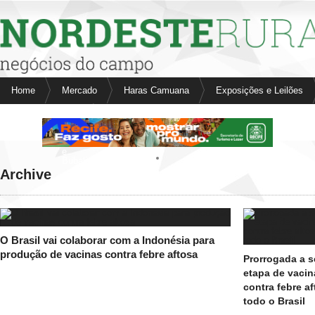
Nordeste Rural
Home
Mercado
Haras Camuana
Exposições e Leilões
Fale conosco
Anuncie aqui
Aves
Bovinos
e
Bubalinos
Archive
Cavalos
Suínos
O Brasil vai colaborar com a Indonésia para
produção de vacinas contra febre aftosa
Prorrogada a 
etapa de vaci
contra febre a
todo o Brasil