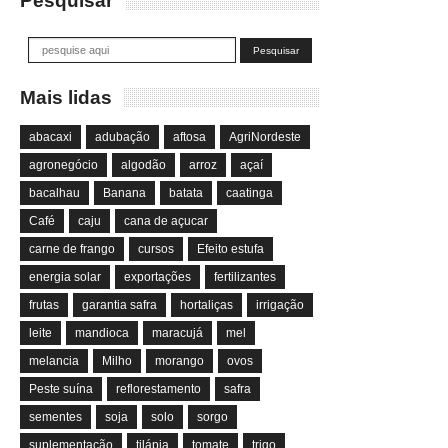
Pesquisar
Mais lidas
abacaxi
adubação
aftosa
AgriNordeste
agronegócio
algodão
arroz
açaí
bacalhau
Banana
batata
caatinga
Café
caju
cana de açucar
carne de frango
cursos
Efeito estufa
energia solar
exportações
fertilizantes
frutas
garantia safra
hortaliças
irrigação
leite
mandioca
maracujá
mel
melancia
Milho
morango
ovos
Peste suína
reflorestamento
safra
sementes
soja
solo
sorgo
suplementação
tilápia
tomate
trigo