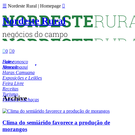
☰
Nordeste Rural | Homepage

Nordeste Rural

0

0
Fale conosco
Home
Anuncie aqui
Mercado
Haras Camuana
Exposições e Leilões
Feira Livre
Receitas
Turismo
Archive
Vinhos e Cachaças
Clima do semiárido favorece a produção de
morangos