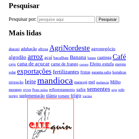
Pesquisar
Pesquisar por:
Mais lidas
AgriNordeste
agronegócio
adubação
aftosa
abacaxi
arroz
Café
algodão
Banana
açaí
caatinga
bacalhau
batata
cana de açucar
Efeito estufa
carne de frango
caju
energia
cursos
exportações
fertilizantes
frutas
solar
garantia safra
hortaliças
mandioca
leite
mel
Milho
irrigação
maracujá
melancia
sementes
safra
ovos
reflorestamento
morango
solo
Peste suína
soja
trigo
suplementação
tilápia
sorgo
tomate
vacina