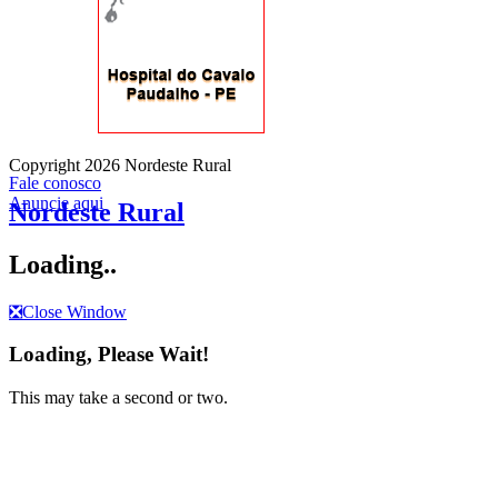
Copyright 2026 Nordeste Rural
Fale conosco
Anuncie aqui
Nordeste Rural
Loading..
❎
Close Window
Loading, Please Wait!
This may take a second or two.