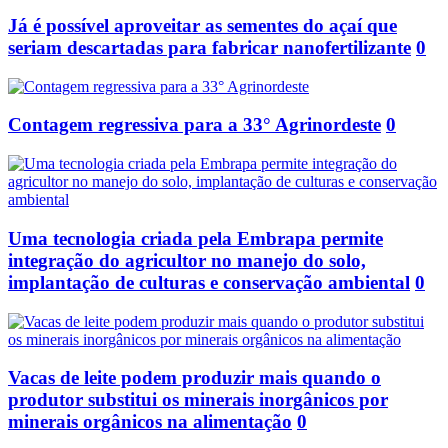
Já é possível aproveitar as sementes do açaí que
seriam descartadas para fabricar nanofertilizante
0
Contagem regressiva para a 33° Agrinordeste
0
Uma tecnologia criada pela Embrapa permite
integração do agricultor no manejo do solo,
implantação de culturas e conservação ambiental
0
Vacas de leite podem produzir mais quando o
produtor substitui os minerais inorgânicos por
minerais orgânicos na alimentação
0