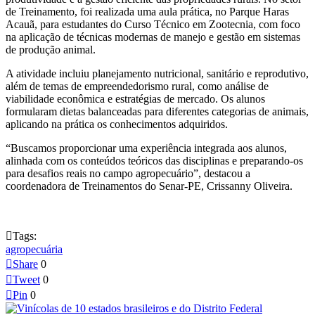
de Treinamento, foi realizada uma aula prática, no Parque Haras
Acauã, para estudantes do Curso Técnico em Zootecnia, com foco
na aplicação de técnicas modernas de manejo e gestão em sistemas
de produção animal.
A atividade incluiu planejamento nutricional, sanitário e reprodutivo,
além de temas de empreendedorismo rural, como análise de
viabilidade econômica e estratégias de mercado. Os alunos
formularam dietas balanceadas para diferentes categorias de animais,
aplicando na prática os conhecimentos adquiridos.
“Buscamos proporcionar uma experiência integrada aos alunos,
alinhada com os conteúdos teóricos das disciplinas e preparando-os
para desafios reais no campo agropecuário”, destacou a
coordenadora de Treinamentos do Senar-PE, Crissanny Oliveira.

Tags:
agropecuária

Share
0

Tweet
0

Pin
0