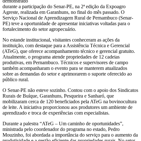
demonstrado
durante a participação do Senar-PE, na 2ª edição da Expoagro
Agreste, realizada em Garanhuns, no final do mês passado. O
Serviço Nacional de Aprendizagem Rural de Pernambuco (Senar-
PE) teve a oportunidade de apresentar iniciativas voltadas para o
fortalecimento do setor agropecuário.
No estande institucional, visitantes conheceram as ações da
instituição, com destaque para a Assistência Técnica e Gerencial
(ATeG), que oferece acompanhamento técnico e gerencial gratuito.
Atualmente, o programa atende propriedades de 12 cadeias
produtivas, em Pernambuco. Técnicos e supervisores de campo
também acompanharam o evento para se manterem atualizados
sobre as demandas do setor e aprimorarem o suporte oferecido ao
público rural.
O Senar-PE não esteve sozinho. Contou com o apoio dos Sindicatos
Rurais de Buíque, Garanhuns, Pesqueira e Sanharó, que
mobilizaram cerca de 120 beneficiados pela ATeG na bovinocultura
de leite. A iniciativa proporcionou aos produtores um ambiente de
aprendizado e troca de experiências com especialistas.
Durante a palestra “ATeG – Um caminho de oportunidades”,
ministrada pelo coordenador do programa no estado, Pedro
Mouzinho, foi abordada a importância do serviço para o aumento da
produtividade e a gestão eficiente das propriedades rurais. No setor