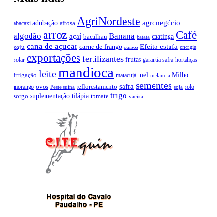
AgriNordeste
agronegócio
adubação
aftosa
abacaxi
arroz
Café
algodão
Banana
açaí
caatinga
bacalhau
batata
cana de açucar
Efeito estufa
carne de frango
caju
energia
cursos
exportações
fertilizantes
frutas
solar
garantia safra
hortaliças
mandioca
leite
mel
Milho
irrigação
maracujá
melancia
sementes
safra
ovos
reflorestamento
morango
solo
Peste suína
soja
trigo
suplementação
tilápia
sorgo
tomate
vacina