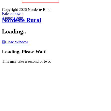
Copyright 2026 Nordeste Rural
Fale conosco
Anuncie aqui
Nordeste Rural
Loading..
❎
Close Window
Loading, Please Wait!
This may take a second or two.