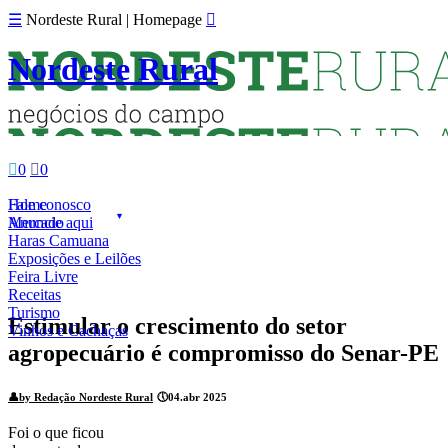
☰
Nordeste Rural | Homepage

Nordeste Rural

0

0
Fale conosco
Home
Anuncie aqui
Mercado
Haras Camuana
Exposições e Leilões
Feira Livre
Receitas
Turismo
Estimular o crescimento do setor
Vinhos e Cachaças
agropecuário é compromisso do Senar-PE
👤
by Redação Nordeste Rural
🕔
04.abr 2025
Foi o que ficou