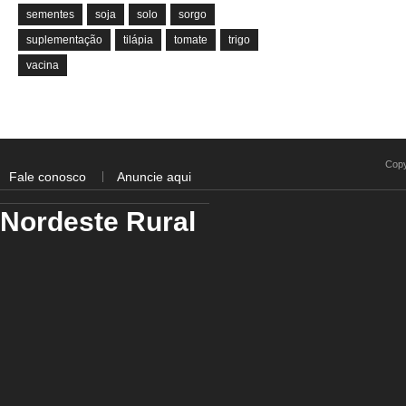
sementes
soja
solo
sorgo
suplementação
tilápia
tomate
trigo
vacina
Copy
Fale conosco
Anuncie aqui
Nordeste Rural