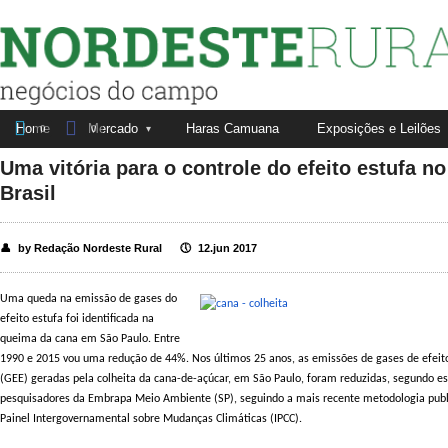
Nordeste Rural


Home
Mercado
Haras Camuana
Exposições e Leilões
Fale conosco
Anuncie aqui
0
0
Uma vitória para o controle do efeito estufa no
Brasil
👤
by Redação Nordeste Rural
🕔
12.jun 2017
Uma queda na emissão de gases do
efeito estufa foi identificada na
queima da cana em São Paulo. Entre
1990 e 2015 vou uma redução de 44%. Nos últimos 25 anos, as emissões de gases de efeit
(GEE) geradas pela colheita da cana-de-açúcar, em São Paulo, foram reduzidas, segundo e
pesquisadores da Embrapa Meio Ambiente (SP), seguindo a mais recente metodologia publ
Painel Intergovernamental sobre Mudanças Climáticas (IPCC).