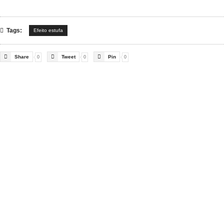

Tags:
Efeito estufa



Share
Tweet
Pin
0
0
0