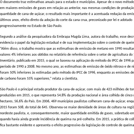
O documento traz estimativas anuais para o estado e municípios. Apesar de o novo método
em maiores emissões de gases em relação ao anterior, nas mesmas condições de produçã
quantidade de cana-de-açúcar, o resultado mais importante é a acentuada redução da emi
últimos anos, efeito direto da adoção do corte da cana crua, preconizado por lei e adotado
progressivamente no Estado de São Paulo.
Segundo a análise da pesquisadora da Embrapa Magda Lima, autora do trabalho, esse dec
evidencia o papel da legislação estadual e de sua implementação sobre o controle de quei
“Além disso, o trabalho mostra que as estimativas de emissão de metano em 1990 result
valores 4% inferiores aos obtidos no relatório de referência sobre o setor de agricultura do 
Inventário, publicado em 2015, o qual se baseou na aplicação do método do IPCC de 1996 p
período de 1990 a 2008. No mesmo ano, as estimativas de emissão de óxido nitroso e de n
foram 50% inferiores às estimadas pelo método do IPCC de 1996, enquanto as emissões d
de carbono foram 55% superiores,” relata a cientista.
São Paulo é o principal estado produtor da cana-de-açúcar, com mais de 423 milhões de to
produzidas em 2015, o que representa 54,8% da produção nacional e área colhida de cinco
hectares, 56,6% do País. Em 2006, 469 municípios paulistas colheram cana-de-açúcar, enq
2015 foram 508, do total de 645. Observou-se maior densidade de áreas de cultura na regi
nordeste paulista, e, consequentemente, maior quantidade emitida de gases, sobretudo e
quando havia ainda grande incidência de queima na pré-colheita. Em 2015, a prática de col
fica bastante evidente e apresenta o efeito progressivo da legislação de controle de queim