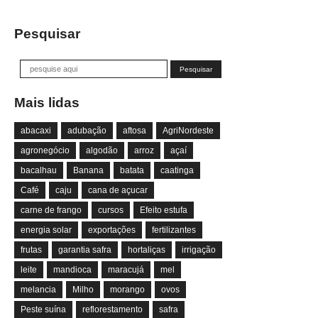
Pesquisar
Mais lidas
abacaxi
adubação
aftosa
AgriNordeste
agronegócio
algodão
arroz
açaí
bacalhau
Banana
batata
caatinga
Café
caju
cana de açucar
carne de frango
cursos
Efeito estufa
energia solar
exportações
fertilizantes
frutas
garantia safra
hortaliças
irrigação
leite
mandioca
maracujá
mel
melancia
Milho
morango
ovos
Peste suína
reflorestamento
safra