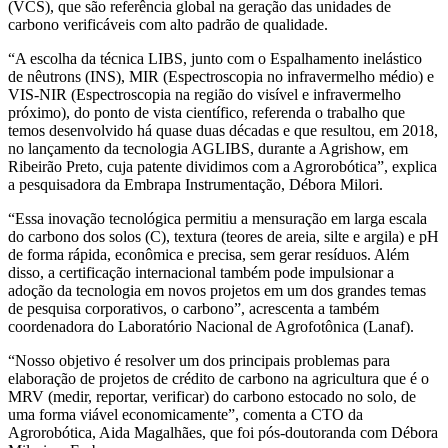
(VCS), que são referência global na geração das unidades de
carbono verificáveis com alto padrão de qualidade.
“A escolha da técnica LIBS, junto com o Espalhamento inelástico
de nêutrons (INS), MIR (Espectroscopia no infravermelho médio) e
VIS-NIR (Espectroscopia na região do visível e infravermelho
próximo), do ponto de vista científico, referenda o trabalho que
temos desenvolvido há quase duas décadas e que resultou, em 2018,
no lançamento da tecnologia AGLIBS, durante a Agrishow, em
Ribeirão Preto, cuja patente dividimos com a Agrorobótica”, explica
a pesquisadora da Embrapa Instrumentação, Débora Milori.
“Essa inovação tecnológica permitiu a mensuração em larga escala
do carbono dos solos (C), textura (teores de areia, silte e argila) e pH
de forma rápida, econômica e precisa, sem gerar resíduos. Além
disso, a certificação internacional também pode impulsionar a
adoção da tecnologia em novos projetos em um dos grandes temas
de pesquisa corporativos, o carbono”, acrescenta a também
coordenadora do Laboratório Nacional de Agrofotônica (Lanaf).
“Nosso objetivo é resolver um dos principais problemas para
elaboração de projetos de crédito de carbono na agricultura que é o
MRV (medir, reportar, verificar) do carbono estocado no solo, de
uma forma viável economicamente”, comenta a CTO da
Agrorobótica, Aida Magalhães, que foi pós-doutoranda com Débora