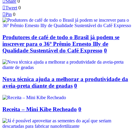

Share
0

Tweet
0

Pin
0
Produtores de café de todo o Brasil já podem se
inscrever para o 36º Prêmio Ernesto Illy de
Qualidade Sustentável do Café Expresso
0
Nova técnica ajuda a melhorar a produtividade da
aveia-preta diante de geadas
0
Receita – Mini Kibe Recheado
0