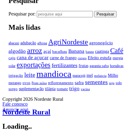
Pesquisar
Pesquisar por:
Mais lidas
AgriNordeste
agronegócio
adubação
aftosa
abacaxi
arroz
Café
algodão
Banana
açaí
caatinga
bacalhau
batata
cana de açucar
Efeito estufa
carne de frango
caju
energia
cursos
exportações
fertilizantes
frutas
solar
garantia safra
hortaliças
mandioca
leite
mel
Milho
irrigação
maracujá
melancia
sementes
safra
ovos
reflorestamento
morango
solo
Peste suína
soja
trigo
suplementação
tilápia
sorgo
tomate
vacina
Copyright 2026 Nordeste Rural
Fale conosco
Anuncie aqui
Nordeste Rural
Loading..