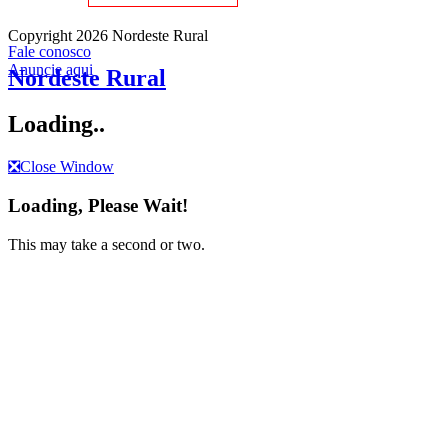
Copyright 2026 Nordeste Rural
Fale conosco
Anuncie aqui
Nordeste Rural
Loading..
❎
Close Window
Loading, Please Wait!
This may take a second or two.