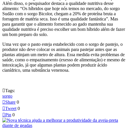
Além disso, o pesquisador destaca a qualidade nutritiva desse
alimento: “Os híbridos que hoje nós temos no mercado, do sorgo
Sudão com o sorgo Bicolor, chegam a 20% de proteína bruta a
forragem de matéria seca. Isso é uma qualidade fantástica”. Mas
para garantir que o alimento fornecido ao gado mantenha sua
qualidade nutritiva é preciso escolher um bom híbrido além de fazer
um bom preparo do solo.
Uma vez que o pasto esteja estabelecido com o sorgo de pastejo, o
produtor não deve colocar os animais para pastejar antes que as
plantas atinjam um metro de altura. Essa medida evita problemas de
saúde, como o empazinamento (exesso de alimentação) e mesmo de
intoxicação, já que algumas plantas podem produzir ácido
cianídrico, uma substância venenosa.

Tags:
sorgo

Share
0

Tweet
0

Pin
0