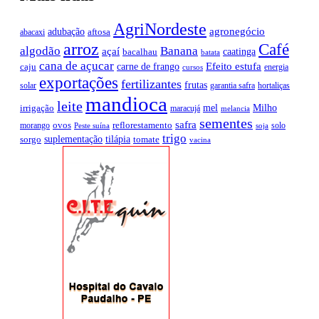
AgriNordeste
agronegócio
adubação
aftosa
abacaxi
arroz
Café
algodão
Banana
açaí
caatinga
bacalhau
batata
cana de açucar
Efeito estufa
carne de frango
caju
energia
cursos
exportações
fertilizantes
frutas
solar
garantia safra
hortaliças
mandioca
leite
mel
Milho
irrigação
maracujá
melancia
sementes
safra
ovos
reflorestamento
morango
solo
Peste suína
soja
trigo
suplementação
tilápia
sorgo
tomate
vacina