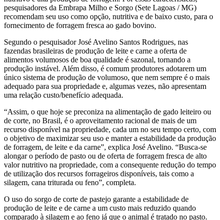
pesquisadores da Embrapa Milho e Sorgo (Sete Lagoas / MG)
recomendam seu uso como opção, nutritiva e de baixo custo, para o
fornecimento de forragem fresca ao gado bovino.
Segundo o pesquisador José Avelino Santos Rodrigues, nas
fazendas brasileiras de produção de leite e carne a oferta de
alimentos volumosos de boa qualidade é sazonal, tornando a
produção instável. Além disso, é comum produtores adotarem um
único sistema de produção de volumoso, que nem sempre é o mais
adequado para sua propriedade e, algumas vezes, não apresentam
uma relação custo/benefício adequada.
“Assim, o que hoje se preconiza na alimentação de gado leiteiro ou
de corte, no Brasil, é o aproveitamento racional de mais de um
recurso disponível na propriedade, cada um no seu tempo certo, com
o objetivo de maximizar seu uso e manter a estabilidade da produção
de forragem, de leite e da carne”, explica José Avelino. “Busca-se
alongar o período de pasto ou de oferta de forragem fresca de alto
valor nutritivo na propriedade, com a consequente redução do tempo
de utilização dos recursos forrageiros disponíveis, tais como a
silagem, cana triturada ou feno”, completa.
O uso do sorgo de corte de pastejo garante a estabilidade de
produção de leite e de carne a um custo mais reduzido quando
comparado à silagem e ao feno já que o animal é tratado no pasto.