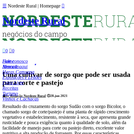
☰
Nordeste Rural | Homepage

Nordeste Rural

0

0
Fale conosco
Home
Anuncie aqui
Mercado
Haras Camuana
Uma cultivar de sorgo que pode ser usada
Exposições e Leilões
para corte e pastejo
Feira Livre
Receitas
Turismo
👤
by Redação Nordeste Rural
🕔
28.jun 2021
Vinhos e Cachaças
Resultado do cruzamento do sorgo Sudão com o sorgo Bicolor, o
chamado sorgo de corte/pastejo é uma planta de rápido crescimento
vegetativo e estabelecimento, resistente à seca, que apresenta grande
rusticidade e pouca exigência quanto à qualidade de solo, além da
facilidade de manejo para corte ou pastejo direto, excelente valor
nutritivo e alta produção de forragem. Por essas características,