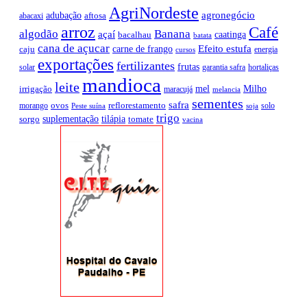
AgriNordeste
agronegócio
adubação
aftosa
abacaxi
arroz
Café
algodão
Banana
açaí
caatinga
bacalhau
batata
cana de açucar
Efeito estufa
carne de frango
caju
energia
cursos
exportações
fertilizantes
frutas
solar
garantia safra
hortaliças
mandioca
leite
mel
Milho
irrigação
maracujá
melancia
sementes
safra
ovos
reflorestamento
morango
solo
Peste suína
soja
trigo
suplementação
tilápia
sorgo
tomate
vacina