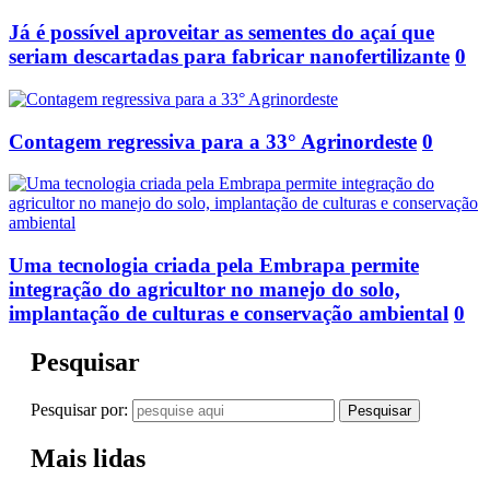
Já é possível aproveitar as sementes do açaí que
seriam descartadas para fabricar nanofertilizante
0
Contagem regressiva para a 33° Agrinordeste
0
Uma tecnologia criada pela Embrapa permite
integração do agricultor no manejo do solo,
implantação de culturas e conservação ambiental
0
Pesquisar
Pesquisar por:
Mais lidas