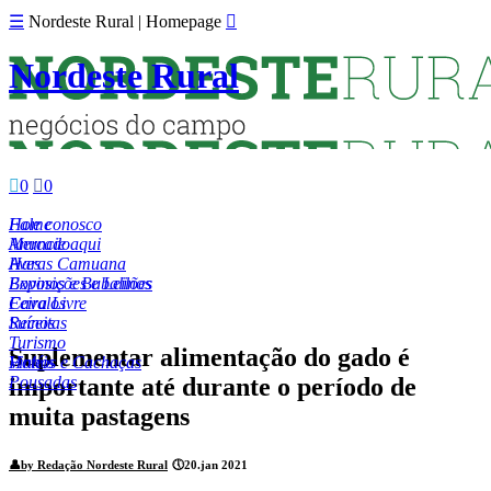
☰
Nordeste Rural | Homepage

Nordeste Rural

0

0
Fale conosco
Home
Anuncie aqui
Mercado
Aves
Haras Camuana
Bovinos e Bubalinos
Exposições e Leilões
Cavalos
Feira Livre
Suínos
Receitas
Turismo
Suplementar alimentação do gado é
Hotéis
Vinhos e Cachaças
importante até durante o período de
Pousadas
muita pastagens
👤
by Redação Nordeste Rural
🕔
20.jan 2021