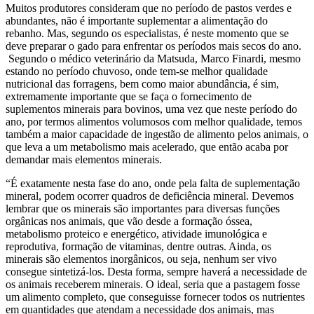
Muitos produtores consideram que no período de pastos verdes e
abundantes, não é importante suplementar a alimentação do
rebanho. Mas, segundo os especialistas, é neste momento que se
deve preparar o gado para enfrentar os períodos mais secos do ano.
Segundo o médico veterinário da Matsuda, Marco Finardi, mesmo
estando no período chuvoso, onde tem-se melhor qualidade
nutricional das forragens, bem como maior abundância, é sim,
extremamente importante que se faça o fornecimento de
suplementos minerais para bovinos, uma vez que neste período do
ano, por termos alimentos volumosos com melhor qualidade, temos
também a maior capacidade de ingestão de alimento pelos animais, o
que leva a um metabolismo mais acelerado, que então acaba por
demandar mais elementos minerais.
“É exatamente nesta fase do ano, onde pela falta de suplementação
mineral, podem ocorrer quadros de deficiência mineral. Devemos
lembrar que os minerais são importantes para diversas funções
orgânicas nos animais, que vão desde a formação óssea,
metabolismo proteico e energético, atividade imunológica e
reprodutiva, formação de vitaminas, dentre outras. Ainda, os
minerais são elementos inorgânicos, ou seja, nenhum ser vivo
consegue sintetizá-los. Desta forma, sempre haverá a necessidade de
os animais receberem minerais. O ideal, seria que a pastagem fosse
um alimento completo, que conseguisse fornecer todos os nutrientes
em quantidades que atendam a necessidade dos animais, mas