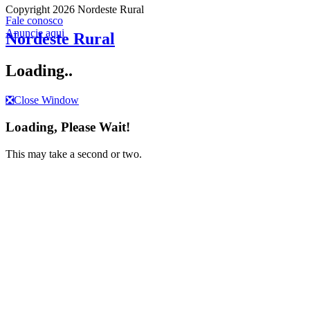
Copyright 2026 Nordeste Rural
Fale conosco
Anuncie aqui
Nordeste Rural
Loading..
❎
Close Window
Loading, Please Wait!
This may take a second or two.