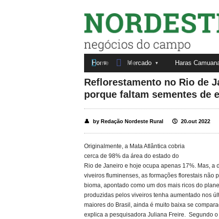
Nordeste Rural


Home
Mercado
Haras Camuan
Fale conosco
Anuncie aqui
0
0
Reflorestamento no Rio de Jan
porque faltam sementes de e
👤
by Redação Nordeste Rural
🕔
20.out 2022
Originalmente, a Mata Atlântica cobria
cerca de 98% da área do estado do
Rio de Janeiro e hoje ocupa apenas 17%. Mas, a 
viveiros fluminenses, as formações florestais não
bioma, apontado como um dos mais ricos do plane
produzidas pelos viveiros tenha aumentado nos úl
maiores do Brasil, ainda é muito baixa se compar
explica a pesquisadora Juliana Freire. Segundo o