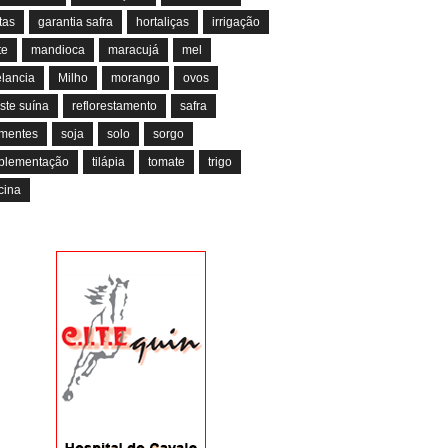
tas
garantia safra
hortaliças
irrigação
te
mandioca
maracujá
mel
lancia
Milho
morango
ovos
ste suína
reflorestamento
safra
mentes
soja
solo
sorgo
plementação
tilápia
tomate
trigo
cina