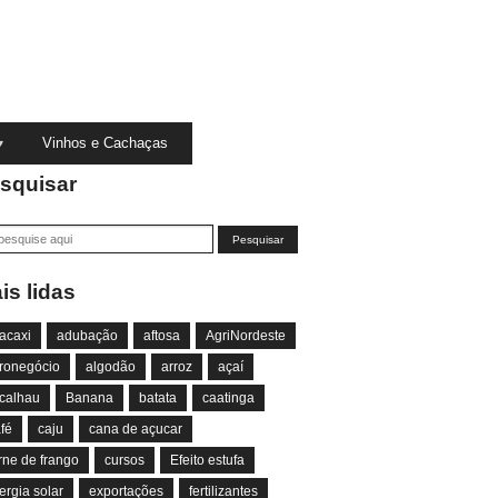
Vinhos e Cachaças
squisar
is lidas
acaxi
adubação
aftosa
AgriNordeste
ronegócio
algodão
arroz
açaí
calhau
Banana
batata
caatinga
fé
caju
cana de açucar
rne de frango
cursos
Efeito estufa
ergia solar
exportações
fertilizantes