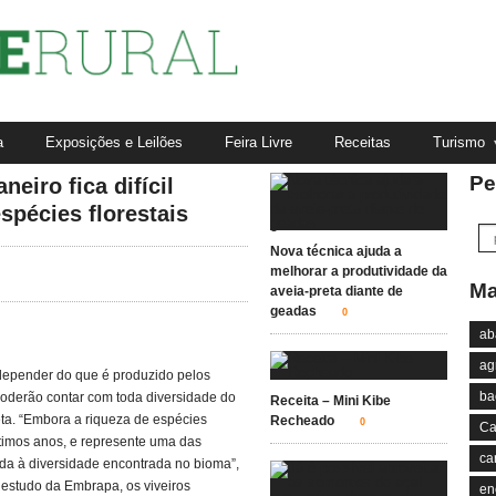
a
Exposições e Leilões
Feira Livre
Receitas
Turismo
Pe
eiro fica difícil
spécies florestais
Nova técnica ajuda a
melhorar a produtividade da
Ma
aveia-preta diante de
geadas
0
ab
ag
depender do que é produzido pelos
ba
 poderão contar com toda diversidade do
Receita – Mini Kibe
ta. “Embora a riqueza de espécies
Recheado
0
Ca
timos anos, e represente uma das
ca
ada à diversidade encontrada no bioma”,
 estudo da Embrapa, os viveiros
en