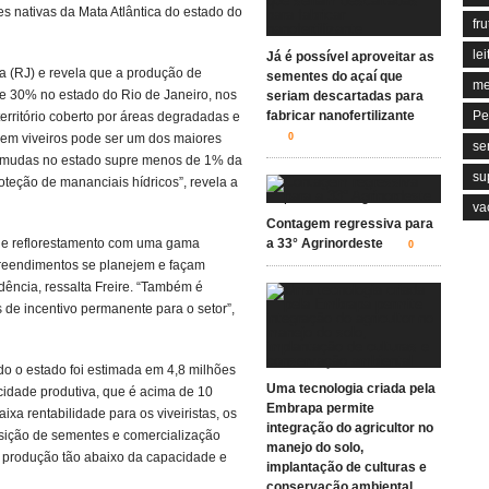
 nativas da Mata Atlântica do estado do
fru
lei
Já é possível aproveitar as
a (RJ) e revela que a produção de
sementes do açaí que
me
e 30% no estado do Rio de Janeiro, nos
seriam descartadas para
fabricar nanofertilizante
Pe
erritório coberto por áreas degradadas e
 em viveiros pode ser um dos maiores
0
se
de mudas no estado supre menos de 1% da
su
oteção de mananciais hídricos”, revela a
va
Contagem regressiva para
de reflorestamento com uma gama
a 33° Agrinordeste
0
preendimentos se planejem e façam
ência, ressalta Freire. “Também é
 de incentivo permanente para o setor”,
do o estado foi estimada em 4,8 milhões
Uma tecnologia criada pela
idade produtiva, que é acima de 10
Embrapa permite
xa rentabilidade para os viveiristas, os
integração do agricultor no
isição de sementes e comercialização
manejo do solo,
a produção tão abaixo da capacidade e
implantação de culturas e
conservação ambiental