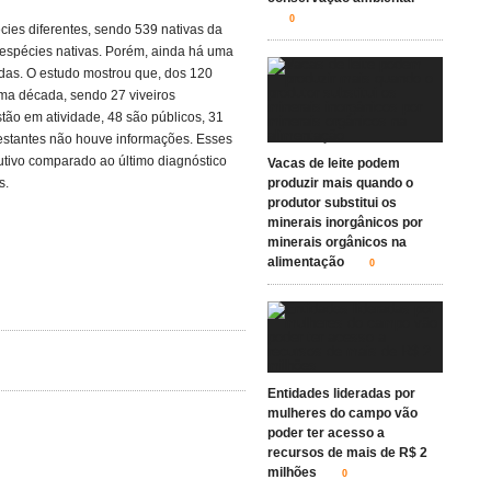
0
cies diferentes, sendo 539 nativas da
 espécies nativas. Porém, ainda há uma
as. O estudo mostrou que, dos 120
tima década, sendo 27 viveiros
stão em atividade, 48 são públicos, 31
4restantes não houve informações. Esses
tivo comparado ao último diagnóstico
Vacas de leite podem
s.
produzir mais quando o
produtor substitui os
minerais inorgânicos por
minerais orgânicos na
alimentação
0
Entidades lideradas por
mulheres do campo vão
poder ter acesso a
recursos de mais de R$ 2
milhões
0