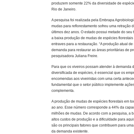
produzem somente 22% da diversidade de espécies
Rio de Janeiro.
A pesquisa foi realizada pela Embrapa Agrobiologi
mudas para reflorestamento sofreu uma retração d
últimos dez anos. O estado possui metade do seu t
a baixa produção de mudas de espécies florestais
entraves para a restauração. “A produção atual 
demanda para restaurar as áreas prioritárias de pr
pesquisadora Juliana Freire.
Para que os viveiros possam atender à demanda 
diversificada de espécies, é essencial que os em
encomendas aos viveiristas com uma certa anteced
fundamental que o setor público implemente ações
complementa.
A produção de mudas de espécies florestais em to
ao ano. Esse número corresponde a 44% da capac
milhões de mudas. De acordo com a pesquisa, a bai
altos custos de produção e a dificuldade para aqu
são os principais fatores que contribuem para um
da demanda existente.