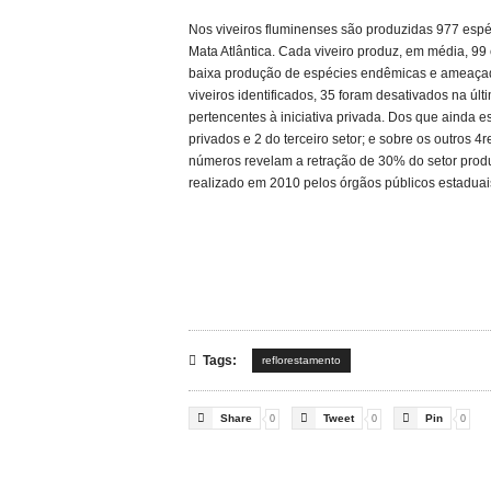
Nos viveiros fluminenses são produzidas 977 espé
Mata Atlântica. Cada viveiro produz, em média, 99
baixa produção de espécies endêmicas e ameaçad
viveiros identificados, 35 foram desativados na úl
pertencentes à iniciativa privada. Dos que ainda e
privados e 2 do terceiro setor; e sobre os outros 
números revelam a retração de 30% do setor produ
realizado em 2010 pelos órgãos públicos estaduai

Tags:
reflorestamento



Share
Tweet
Pin
0
0
0