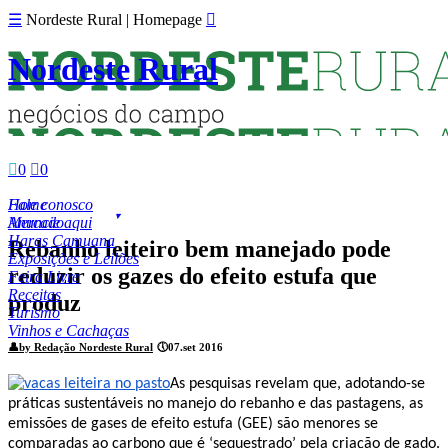
☰
Nordeste Rural | Homepage

Nordeste Rural

0

0
Fale conosco
Home
Anuncie aqui
Mercado
Haras Camuana
Rebanho leiteiro bem manejado pode
Exposições e Leilões
reduzir os gazes do efeito estufa que
Feira Livre
Receitas
produz
Turismo
Vinhos e Cachaças
👤
by Redação Nordeste Rural
🕔
07.set 2016
As pesquisas revelam que, adotando-se
práticas sustentáveis no manejo do rebanho e das pastagens, as
emissões de gases de efeito estufa (GEE) são menores se
comparadas ao carbono que é ‘sequestrado’ pela criação de gado.