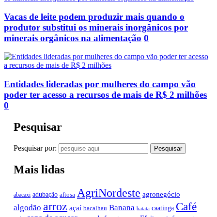
Vacas de leite podem produzir mais quando o
produtor substitui os minerais inorgânicos por
minerais orgânicos na alimentação
0
Entidades lideradas por mulheres do campo vão
poder ter acesso a recursos de mais de R$ 2 milhões
0
Pesquisar
Pesquisar por:
Mais lidas
AgriNordeste
agronegócio
adubação
aftosa
abacaxi
arroz
Café
algodão
Banana
açaí
caatinga
bacalhau
batata