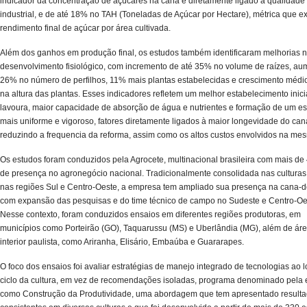
indicador da concentração de açúcares na cana e diretamente ligado à qualidade
industrial, e de até 18% no TAH (Toneladas de Açúcar por Hectare), métrica que e
rendimento final de açúcar por área cultivada.
Além dos ganhos em produção final, os estudos também identificaram melhorias 
desenvolvimento fisiológico, com incremento de até 35% no volume de raízes, au
26% no número de perfilhos, 11% mais plantas estabelecidas e crescimento méd
na altura das plantas. Esses indicadores refletem um melhor estabelecimento inici
lavoura, maior capacidade de absorção de água e nutrientes e formação de um e
mais uniforme e vigoroso, fatores diretamente ligados à maior longevidade do cana
reduzindo a frequencia da reforma, assim como os altos custos envolvidos na me
Os estudos foram conduzidos pela Agrocete, multinacional brasileira com mais de
de presença no agronegócio nacional. Tradicionalmente consolidada nas culturas
nas regiões Sul e Centro-Oeste, a empresa tem ampliado sua presença na cana-d
com expansão das pesquisas e do time técnico de campo no Sudeste e Centro-Oe
Nesse contexto, foram conduzidos ensaios em diferentes regiões produtoras, em
municípios como Porteirão (GO), Taquarussu (MS) e Uberlândia (MG), além de ár
interior paulista, como Ariranha, Elisário, Embaúba e Guararapes.
O foco dos ensaios foi avaliar estratégias de manejo integrado de tecnologias ao 
ciclo da cultura, em vez de recomendações isoladas, programa denominado pela
como Construção da Produtividade, uma abordagem que tem apresentado result