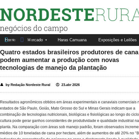
Nordeste Rural


Home
Mercado
Haras Camuana
Exposições e Leilões
Fale conosco
Anuncie aqui
0
0
Quatro estados brasileiros produtores de cana
podem aumentar a produção com novas
tecnologias de manejo da plantação
👤
by Redação Nordeste Rural
🕔
23.abr 2026
Resultados agronômicos obtidos em áreas experimentais e canaviais comerciais 
estados de São Paulo, Goiás, Mato Grosso do Sul e Minas Gerais indicam que a
combinação de tecnologias nutricionais, biológicas e fisiológicas ao longo do cicl
cultura pode gerar ganhos consistentes de produtividade e qualidade industrial n
planta. Na comparação com áreas sob manejo padrão, foram observados increme
médios de 10 toneladas de cana por hectare, além de aumentos de até 20% no °Br