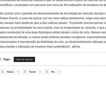
consistentes em diversas culturas e que foi desenvolvido a partir de mais de 330 
científicos, conduzidos em parceria com cerca de 90 instituições de pesquisa do Br
De acordo com o gerente de desenvolvimento de tecnologia de mercado da Agroce
Felipe Dresch, a cana-de-açúcar, por ser uma cultura semiperene, exige uma ab
de manejo mais ampla do que a das culturas anuais. “O produtor precisa pensar 
apenas na produtividade da cana-planta, mas na longevidade do canavial, o que
pela construção de uma base fisiológica sólida desde o início do ciclo. Mesmo se
altamente tecnificada, a cultura ainda enfrenta desafios complexos, especialmente
relacionados à manutenção da fertilidade do solo, ao desenvolvimento radicular, 
das plantas e utilização de insumos mais sustentáveis”, afirma.

Tags:
cana de açucar



Share
Tweet
Pin
0
0
0