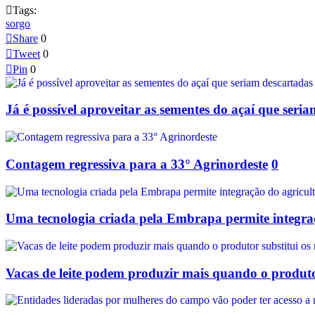

Tags:
sorgo

Share
0

Tweet
0

Pin
0
Já é possível aproveitar as sementes do açaí que seria
Contagem regressiva para a 33° Agrinordeste
0
Uma tecnologia criada pela Embrapa permite integraç
Vacas de leite podem produzir mais quando o produtor