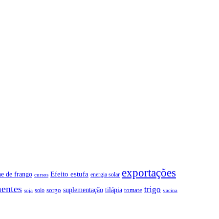
exportações
Efeito estufa
ne de frango
energia solar
cursos
entes
trigo
suplementação
tilápia
sorgo
tomate
solo
soja
vacina