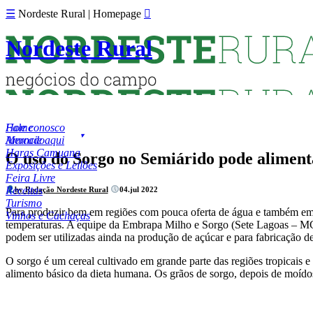
☰
Nordeste Rural | Homepage

Nordeste Rural
Fale conosco
Home
Anuncie aqui
Mercado
Haras Camuana
O uso do Sorgo no Semiárido pode aliment
Exposições e Leilões
Feira Livre
Receitas
by Redação Nordeste Rural
04.jul 2022
Turismo
Para produzir bem em regiões com pouca oferta de água e também em sol
Vinhos e Cachaças
temperaturas. A equipe da Embrapa Milho e Sorgo (Sete Lagoas – MG)
podem ser utilizadas ainda na produção de açúcar e para fabricação d
O sorgo é um cereal cultivado em grande parte das regiões tropicais 
alimento básico da dieta humana. Os grãos de sorgo, depois de moídos