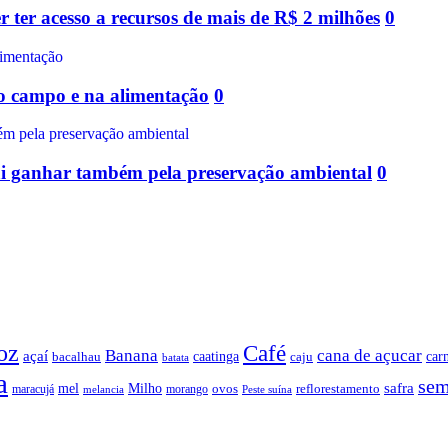
ter acesso a recursos de mais de R$ 2 milhões
0
no campo e na alimentação
0
ai ganhar também pela preservação ambiental
0
oz
Café
Banana
cana de açucar
açaí
caatinga
car
bacalhau
caju
batata
a
sem
safra
mel
Milho
ovos
reflorestamento
maracujá
morango
melancia
Peste suína