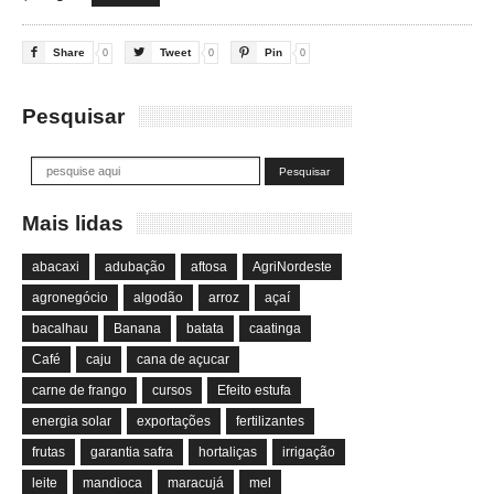

Share

Tweet

Pin
0
0
0
Pesquisar
Mais lidas
abacaxi
adubação
aftosa
AgriNordeste
agronegócio
algodão
arroz
açaí
bacalhau
Banana
batata
caatinga
Café
caju
cana de açucar
carne de frango
cursos
Efeito estufa
energia solar
exportações
fertilizantes
frutas
garantia safra
hortaliças
irrigação
leite
mandioca
maracujá
mel