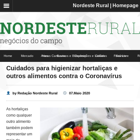
☰
Nordeste Rural | Homepage
Fale conosco
Anuncie aqui
Nordeste Rural
Home
Mercado
Aves
Haras Camuana
Bovinos e Bubalinos
Exposições e Leilões
Cavalos
Feira Livre
Suínos
R
Cuidados para higienizar hortaliças e
outros alimentos contra o Coronavírus
by Redação Nordeste Rural
07.Maio 2020
As hortaliças
como qualquer
outro alimento
também podem
representar um