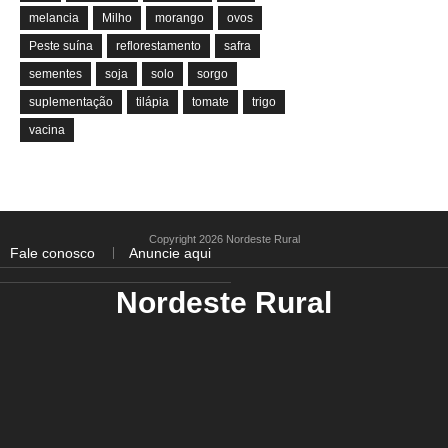
melancia
Milho
morango
ovos
Peste suína
reflorestamento
safra
sementes
soja
solo
sorgo
suplementação
tilápia
tomate
trigo
vacina
Copyright 2026 Nordeste Rural
Fale conosco
Anuncie aqui
Nordeste Rural