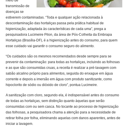
meio de
transmissão de
doenças se
estiverem contaminadas. “Toda e qualquer ação relacionada à
descontaminação das hortaliças passa pela prática habitual de
higienização, adaptada às características de cada uma”, prega a
pesquisadora Lucimeire Pilon, da área de Pós-Colheita da Embrapa
Hortaliças (Brasília-DF), é a higienização antes do consumo, para quem
esse cuidado vai garantir o consumo seguro do alimento.
“Os cuidados são os mesmos recomendados desde sempre para se
prevenir da contaminação: para todas as hortaliças, incluindo as folhosas
e as que são consumidas cruas, a receita é realizar a pré-lavagem com
sabão alcalino próprio para alimentos, seguida do enxague em água
corrente e depois a imersão em água com produto sanitizante, como
hipoclorito de sódio ou dióxido de cloro”, pontua Lucimeire.
A sanitização com cloro, segundo ela, é indispensável antes do consumo
de todas as hortaliças, sem distinção quanto àquelas que serão
consumidas com ou sem casca. No tocante ao processo de higienização
das folhosas, a pesquisadora chama a atenção para a necessidade de
retirar folha por folha, eliminando aquelas com danos aparentes, antes de
iniciar a lavagem.