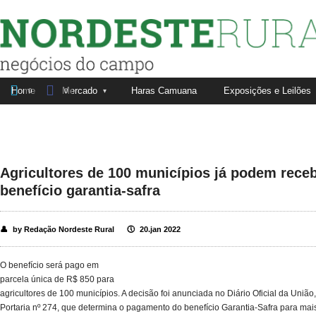
Nordeste Rural


Home
Mercado
Haras Camuana
Exposições e Leilões
Fale conosco
Anuncie aqui
0
0
Agricultores de 100 municípios já podem rece
benefício garantia-safra
👤
by Redação Nordeste Rural
🕔
20.jan 2022
O benefício será pago em
parcela única de R$ 850 para
agricultores de 100 municípios. A decisão foi anunciada no Diário Oficial da União
Portaria nº 274, que determina o pagamento do benefício Garantia-Safra para ma