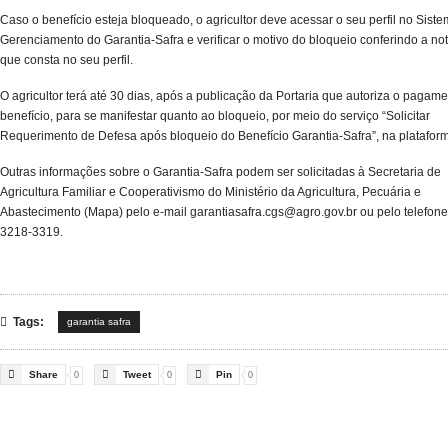
Caso o benefício esteja bloqueado, o agricultor deve acessar o seu perfil no Sist
Gerenciamento do Garantia-Safra e verificar o motivo do bloqueio conferindo a not
que consta no seu perfil.
O agricultor terá até 30 dias, após a publicação da Portaria que autoriza o pagam
benefício, para se manifestar quanto ao bloqueio, por meio do serviço “Solicitar
Requerimento de Defesa após bloqueio do Benefício Garantia-Safra”, na plataform
Outras informações sobre o Garantia-Safra podem ser solicitadas à Secretaria de
Agricultura Familiar e Cooperativismo do Ministério da Agricultura, Pecuária e
Abastecimento (Mapa) pelo e-mail garantiasafra.cgs@agro.gov.br ou pelo telefone
3218-3319.

Tags:
garantia safra



Share
Tweet
Pin
0
0
0