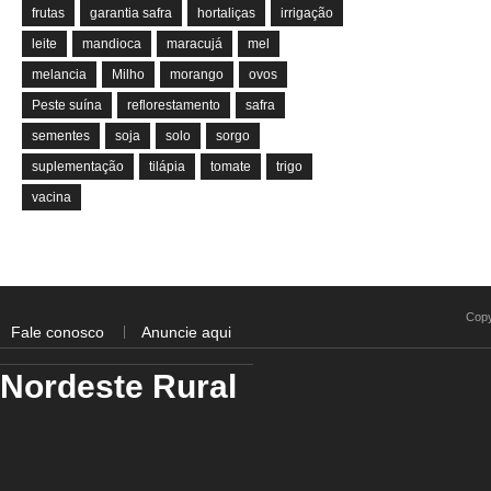
frutas
garantia safra
hortaliças
irrigação
leite
mandioca
maracujá
mel
melancia
Milho
morango
ovos
Peste suína
reflorestamento
safra
sementes
soja
solo
sorgo
suplementação
tilápia
tomate
trigo
vacina
Copy
Fale conosco
Anuncie aqui
Nordeste Rural