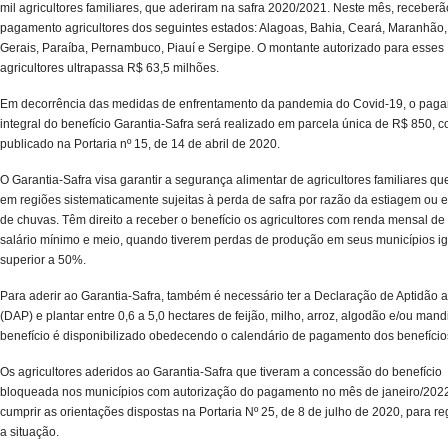
mil agricultores familiares, que aderiram na safra 2020/2021. Neste mês, receberã
pagamento agricultores dos seguintes estados: Alagoas, Bahia, Ceará, Maranhão
Gerais, Paraíba, Pernambuco, Piauí e Sergipe. O montante autorizado para esses
agricultores ultrapassa R$ 63,5 milhões.
Em decorrência das medidas de enfrentamento da pandemia do Covid-19, o pag
integral do benefício Garantia-Safra será realizado em parcela única de R$ 850, 
publicado na Portaria nº 15, de 14 de abril de 2020.
O Garantia-Safra visa garantir a segurança alimentar de agricultores familiares q
em regiões sistematicamente sujeitas à perda de safra por razão da estiagem ou 
de chuvas. Têm direito a receber o benefício os agricultores com renda mensal de
salário mínimo e meio, quando tiverem perdas de produção em seus municípios ig
superior a 50%.
Para aderir ao Garantia-Safra, também é necessário ter a Declaração de Aptidão 
(DAP) e plantar entre 0,6 a 5,0 hectares de feijão, milho, arroz, algodão e/ou mand
benefício é disponibilizado obedecendo o calendário de pagamento dos benefícios
Os agricultores aderidos ao Garantia-Safra que tiveram a concessão do benefício
bloqueada nos municípios com autorização do pagamento no mês de janeiro/20
cumprir as orientações dispostas na Portaria Nº 25, de 8 de julho de 2020, para re
a situação.