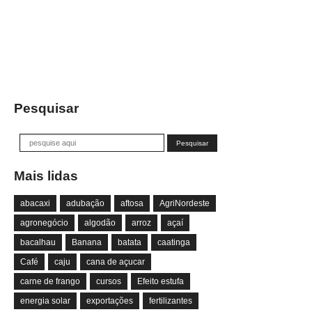
Pesquisar
Mais lidas
abacaxi
adubação
aftosa
AgriNordeste
agronegócio
algodão
arroz
açaí
bacalhau
Banana
batata
caatinga
Café
caju
cana de açucar
carne de frango
cursos
Efeito estufa
energia solar
exportações
fertilizantes