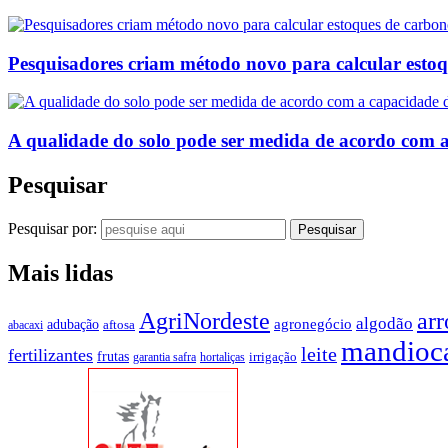
Pesquisadores criam método novo para calcular esto
A qualidade do solo pode ser medida de acordo com 
Pesquisar
Pesquisar por:
Mais lidas
AgriNordeste
arr
algodão
agronegócio
adubação
aftosa
abacaxi
mandioc
leite
fertilizantes
frutas
irrigação
garantia safra
hortaliças