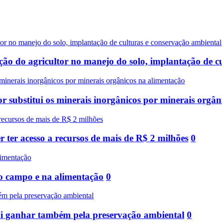
ão do agricultor no manejo do solo, implantação de c
 substitui os minerais inorgânicos por minerais orgân
ter acesso a recursos de mais de R$ 2 milhões
0
no campo e na alimentação
0
ai ganhar também pela preservação ambiental
0