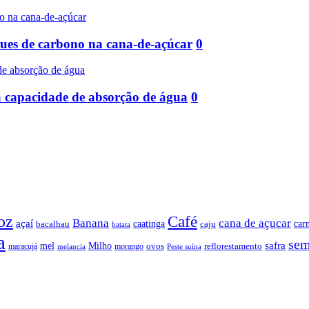
ques de carbono na cana-de-açúcar
0
a capacidade de absorção de água
0
oz
Café
Banana
cana de açucar
açaí
caatinga
car
bacalhau
caju
batata
a
sem
safra
mel
Milho
ovos
reflorestamento
maracujá
morango
melancia
Peste suína