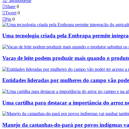
32ª agrinordeste

Share
0

Tweet
0

Pin
0
Uma tecnologia criada pela Embrapa permite integraç
Vacas de leite podem produzir mais quando o produtor
Entidades lideradas por mulheres do campo vão poder 
Uma cartilha para destacar a importância do arroz 
Manejo da castanhas-do-pará por povos indígenas v