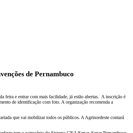
Convenções de Pernambuco
 feira e entrar com mais facilidade, já estão abertas. A inscrição é
cumento de identificação com foto. A organização recomenda a
ariada que vai mobilizar todos os públicos. A Agrinordeste contará
ordeste tem o patrocínio do Sistema CNA/Senar, Senar Pernambuco,