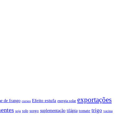
exportações
Efeito estufa
ne de frango
energia solar
cursos
entes
trigo
suplementação
tilápia
sorgo
tomate
solo
soja
vacina