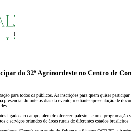
ticipar da 32ª Agrinordeste no Centro de 
ção para todos os públicos. As inscrições para quem quiser participar da
rma presencial durante os dias do evento, mediante apresentação de do
ades.
dutos ligados ao campo, além de oferecer palestras e uma programação v
 e serviços oriundos de áreas rurais de diferentes estados brasileiros.
ernambuco (Faepe), com apoio do Sebrae e o Sistema OCB/PE, a Agrin