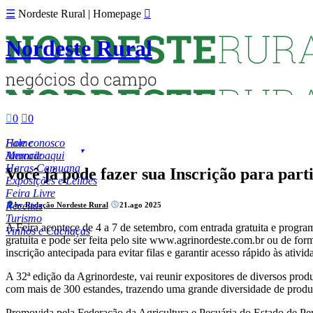
☰
Nordeste Rural | Homepage

Nordeste Rural

0

0
Fale conosco
Home
Anuncie aqui
Mercado
Haras Camuana
Você já pode fazer sua Inscrição para par
Exposições e Leilões
Feira Livre
Receitas
by Redação Nordeste Rural
21.ago 2025
Turismo
A Feira acontece de 4 a 7 de setembro, com entrada gratuita e programa
Vinhos e Cachaças
gratuita e pode ser feita pelo site www.agrinordeste.com.br ou de fo
inscrição antecipada para evitar filas e garantir acesso rápido às ativid
A 32ª edição da Agrinordeste, vai reunir expositores de diversos pro
com mais de 300 estandes, trazendo uma grande diversidade de produtos
Promovida pela Federação da Agricultura e Pecuária do Estado de P