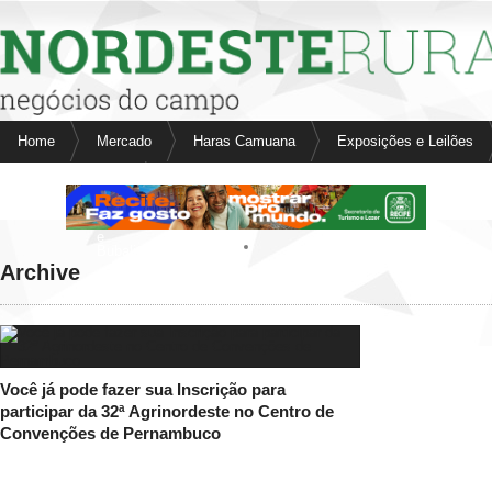
Nordeste Rural
Home
Mercado
Haras Camuana
Exposições e Leilões
Fale conosco
Anuncie aqui
Aves
Bovinos
e
Bubalinos
Archive
Cavalos
Suínos
Você já pode fazer sua Inscrição para
participar da 32ª Agrinordeste no Centro de
Convenções de Pernambuco