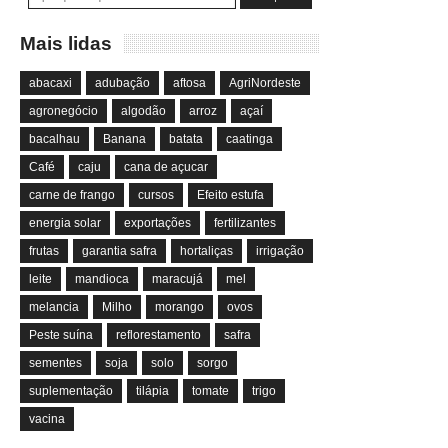
Mais lidas
abacaxi
adubação
aftosa
AgriNordeste
agronegócio
algodão
arroz
açaí
bacalhau
Banana
batata
caatinga
Café
caju
cana de açucar
carne de frango
cursos
Efeito estufa
energia solar
exportações
fertilizantes
frutas
garantia safra
hortaliças
irrigação
leite
mandioca
maracujá
mel
melancia
Milho
morango
ovos
Peste suína
reflorestamento
safra
sementes
soja
solo
sorgo
suplementação
tilápia
tomate
trigo
vacina