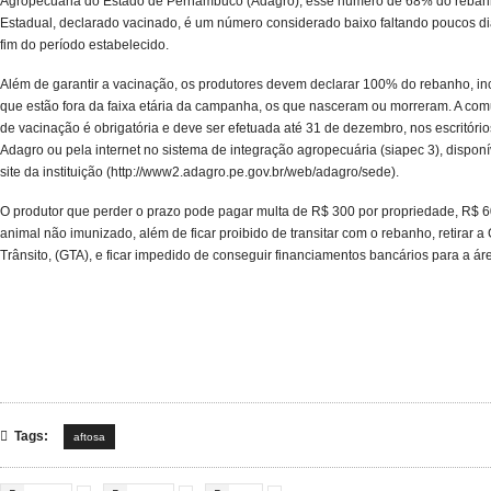
Agropecuária do Estado de Pernambuco (Adagro), esse número de 68% do reban
Estadual, declarado vacinado, é um número considerado baixo faltando poucos di
fim do período estabelecido.
Além de garantir a vacinação, os produtores devem declarar 100% do rebanho, inc
que estão fora da faixa etária da campanha, os que nasceram ou morreram. A co
de vacinação é obrigatória e deve ser efetuada até 31 de dezembro, nos escritório
Adagro ou pela internet no sistema de integração agropecuária (siapec 3), disponí
site da instituição (http://www2.adagro.pe.gov.br/web/adagro/sede).
O produtor que perder o prazo pode pagar multa de R$ 300 por propriedade, R$ 6
animal não imunizado, além de ficar proibido de transitar com o rebanho, retirar a
Trânsito, (GTA), e ficar impedido de conseguir financiamentos bancários para a áre

Tags:
aftosa