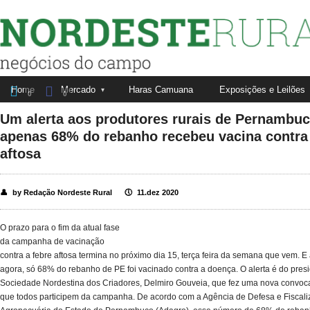
Nordeste Rural


Home
Mercado
Haras Camuana
Exposições e Leilões
Fale conosco
Anuncie aqui
0
0
Um alerta aos produtores rurais de Pernambuc
apenas 68% do rebanho recebeu vacina contra
aftosa
👤
by Redação Nordeste Rural
🕔
11.dez 2020
O prazo para o fim da atual fase
da campanha de vacinação
contra a febre aftosa termina no próximo dia 15, terça feira da semana que vem. E 
agora, só 68% do rebanho de PE foi vacinado contra a doença. O alerta é do pres
Sociedade Nordestina dos Criadores, Delmiro Gouveia, que fez uma nova convoc
que todos participem da campanha. De acordo com a Agência de Defesa e Fiscal