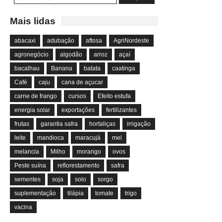
Mais lidas
abacaxi
adubação
aftosa
AgriNordeste
agronegócio
algodão
arroz
açaí
bacalhau
Banana
batata
caatinga
Café
caju
cana de açucar
carne de frango
cursos
Efeito estufa
energia solar
exportações
fertilizantes
frutas
garantia safra
hortaliças
irrigação
leite
mandioca
maracujá
mel
melancia
Milho
morango
ovos
Peste suína
reflorestamento
safra
sementes
soja
solo
sorgo
suplementação
tilápia
tomate
trigo
vacina