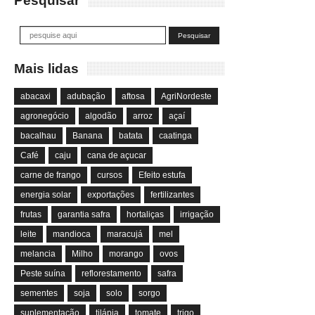
Pesquisar
Mais lidas
abacaxi
adubação
aftosa
AgriNordeste
agronegócio
algodão
arroz
açaí
bacalhau
Banana
batata
caatinga
Café
caju
cana de açucar
carne de frango
cursos
Efeito estufa
energia solar
exportações
fertilizantes
frutas
garantia safra
hortaliças
irrigação
leite
mandioca
maracujá
mel
melancia
Milho
morango
ovos
Peste suína
reflorestamento
safra
sementes
soja
solo
sorgo
suplementação
tilápia
tomate
trigo