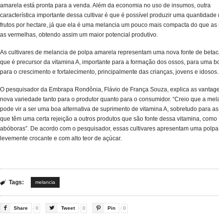
amarela está pronta para a venda. Além da economia no uso de insumos, outra
característica importante dessa cultivar é que é possível produzir uma quantidade
frutos por hectare, já que ela é uma melancia um pouco mais compacta do que as
as vermelhas, obtendo assim um maior potencial produtivo.
As cultivares de melancia de polpa amarela representam uma nova fonte de beta
que é precursor da vitamina A, importante para a formação dos ossos, para uma b
para o crescimento e fortalecimento, principalmente das crianças, jovens e idosos.
O pesquisador da Embrapa Rondônia, Flávio de França Souza, explica as vantag
nova variedade tanto para o produtor quanto para o consumidor. “Creio que a mel
pode vir a ser uma boa alternativa de suprimento de vitamina A, sobretudo para as
que têm uma certa rejeição a outros produtos que são fonte dessa vitamina, como
abóboras”. De acordo com o pesquisador, essas cultivares apresentam uma polpa 
levemente crocante e com alto teor de açúcar.
Tags:

melancia

Share

Tweet

Pin
0
0
0