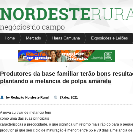
Nordeste Rural
Home
Mercado
Haras Camuana
Exposições e Leilões
Fale conosco
Anuncie aqui
Aves
Bovinos
e
Bubalinos
Produtores da base familiar terão bons result
Cavalos
plantando a melancia de polpa amarela
Suínos
by Redação Nordeste Rural
27.dez 2021
A nova cultivar de melancia tem
como uma das suas principais
características a precocidade, o que significa um retorno mais rápido para o pequ
produtor, já que seu ciclo de maturação é menor: entre 65 e 70 dias a melancia de