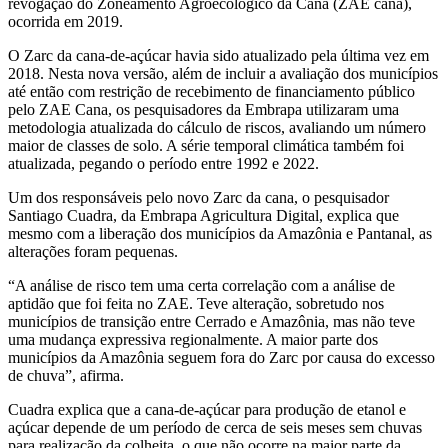
revogação do Zoneamento Agroecológico da Cana (ZAE cana),
ocorrida em 2019.
O Zarc da cana-de-açúcar havia sido atualizado pela última vez em
2018. Nesta nova versão, além de incluir a avaliação dos municípios
até então com restrição de recebimento de financiamento público
pelo ZAE Cana, os pesquisadores da Embrapa utilizaram uma
metodologia atualizada do cálculo de riscos, avaliando um número
maior de classes de solo. A série temporal climática também foi
atualizada, pegando o período entre 1992 e 2022.
Um dos responsáveis pelo novo Zarc da cana, o pesquisador
Santiago Cuadra, da Embrapa Agricultura Digital, explica que
mesmo com a liberação dos municípios da Amazônia e Pantanal, as
alterações foram pequenas.
“A análise de risco tem uma certa correlação com a análise de
aptidão que foi feita no ZAE. Teve alteração, sobretudo nos
municípios de transição entre Cerrado e Amazônia, mas não teve
uma mudança expressiva regionalmente. A maior parte dos
municípios da Amazônia seguem fora do Zarc por causa do excesso
de chuva”, afirma.
Cuadra explica que a cana-de-açúcar para produção de etanol e
açúcar depende de um período de cerca de seis meses sem chuvas
para realização da colheita, o que não ocorre na maior parte da