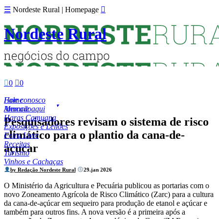
☰
Nordeste Rural | Homepage

Nordeste Rural

0

0
Fale conosco
Home
Anuncie aqui
Mercado
Haras Camuana
Pesquisadores revisam o sistema de risco
Exposições e Leilões
climático para o plantio da cana-de-
Feira Livre
Receitas
açucar
Turismo
Vinhos e Cachaças
by Redação Nordeste Rural
29.jan 2026
O Ministério da Agricultura e Pecuária publicou as portarias com o
novo Zoneamento Agrícola de Risco Climático (Zarc) para a cultura
da cana-de-açúcar em sequeiro para produção de etanol e açúcar e
também para outros fins. A nova versão é a primeira após a