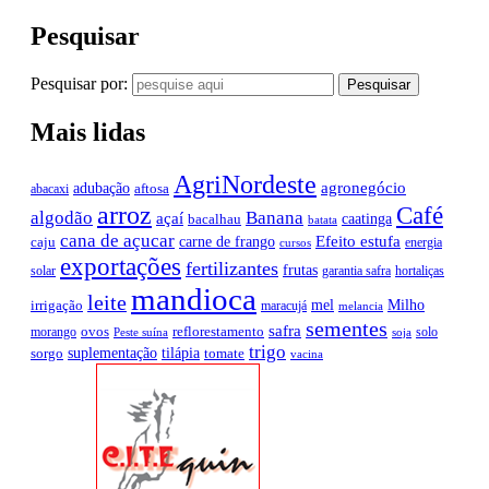
Pesquisar
Pesquisar por:
Mais lidas
AgriNordeste
agronegócio
adubação
aftosa
abacaxi
arroz
Café
algodão
Banana
açaí
caatinga
bacalhau
batata
cana de açucar
Efeito estufa
carne de frango
caju
energia
cursos
exportações
fertilizantes
frutas
solar
garantia safra
hortaliças
mandioca
leite
mel
Milho
irrigação
maracujá
melancia
sementes
safra
ovos
reflorestamento
morango
solo
Peste suína
soja
trigo
suplementação
tilápia
sorgo
tomate
vacina