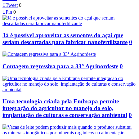

Tweet
0

Pin
0
Já é possível aproveitar as sementes do açaí que
seriam descartadas para fabricar nanofertilizante
0
Contagem regressiva para a 33° Agrinordeste
0
Uma tecnologia criada pela Embrapa permite
integração do agricultor no manejo do solo,
implantação de culturas e conservação ambiental
0