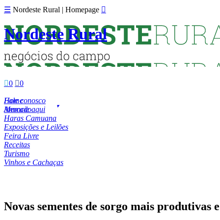
☰
Nordeste Rural | Homepage

Nordeste Rural

0

0
Fale conosco
Home
Anuncie aqui
Mercado
Haras Camuana
Exposições e Leilões
Feira Livre
Receitas
Turismo
Vinhos e Cachaças
Novas sementes de sorgo mais produtivas e 