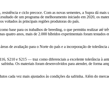
resistência e ciclo precoce. Com as novas sementes, a Supra dá mais u
. Resultado de um programa de melhoramento iniciado em 2020, os mate
os voltados às principais regiões produtoras do país.
omo base para os trabalhos de breeding, o que permitiu realizar até tr
as quatro anos, mais de 2.000 híbridos experimentais foram testados em
áreas de avaliação para o Norte do país e a incorporação de tolerância
16, S210 e S215 — traz como diferenciais a excelente tolerância à antr
a safrinha. Os materiais foram desenvolvidos para atender, de forma am
utos cada vez mais ajustados às condições da safrinha. Além do mercad