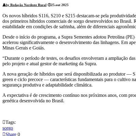
👤
by Redação Nordeste Rural
🕔
25.out 2025
Os novos híbridos S116, S210 e S215 destacam-se pela produtividade, 
dos primeiros híbridos comerciais de sorgo desenvolvidos no Brasil
estabilidade em condições de safrinha, além de diferenciais agronômic
Desde o início do programa, a Supra Sementes adotou Petrolina (PE) c
acelerou significativamente o desenvolvimento das linhagens. Em apen
Minas Gerais e Goiás.
“Durante o período de testes, os desafios envolveram a ampliação das 
pelo projeto e atual gestor de marketing da Supra.
A nova geração de híbridos que será disponibilizada ao produtor — S1
green e ciclo precoce — características fundamentais para o cultivo n
segurança produtiva e adaptabilidade climática.
A expectativa é de crescimento contínuo nos próximos anos, com prod
genética desenvolvida no Brasil.

Tags:
sorgo

Share
0