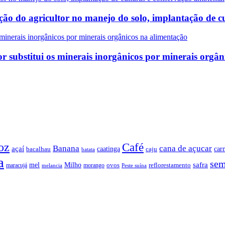
ão do agricultor no manejo do solo, implantação de c
 substitui os minerais inorgânicos por minerais orgân
oz
Café
Banana
cana de açucar
açaí
caatinga
car
bacalhau
caju
batata
a
sem
safra
mel
Milho
ovos
reflorestamento
maracujá
morango
melancia
Peste suína