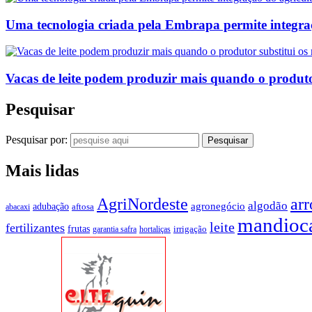
Uma tecnologia criada pela Embrapa permite integraç
Vacas de leite podem produzir mais quando o produtor
Pesquisar
Pesquisar por:
Mais lidas
AgriNordeste
arr
algodão
agronegócio
adubação
aftosa
abacaxi
mandioc
leite
fertilizantes
frutas
irrigação
garantia safra
hortaliças