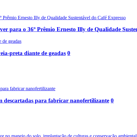
rever para o 36º Prêmio Ernesto Illy de Qualidade Sust
eia-preta diante de geadas
0
m descartadas para fabricar nanofertilizante
0