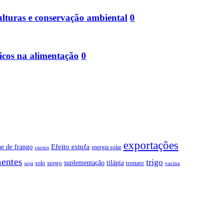
ulturas e conservação ambiental
0
icos na alimentação
0
exportações
Efeito estufa
ne de frango
energia solar
cursos
entes
trigo
suplementação
tilápia
sorgo
tomate
solo
soja
vacina