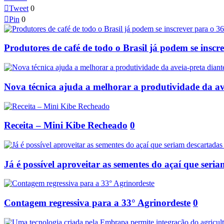

Tweet
0

Pin
0
Produtores de café de todo o Brasil já podem se insc
Nova técnica ajuda a melhorar a produtividade da av
Receita – Mini Kibe Recheado
0
Já é possível aproveitar as sementes do açaí que seria
Contagem regressiva para a 33° Agrinordeste
0