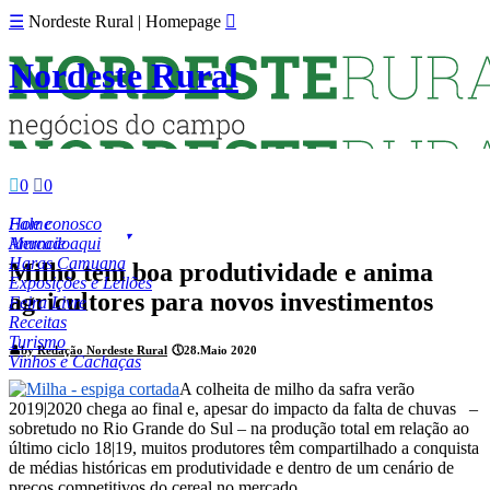
☰
Nordeste Rural | Homepage

Nordeste Rural

0

0
Fale conosco
Home
Anuncie aqui
Mercado
Haras Camuana
Milho tem boa produtividade e anima
Exposições e Leilões
agricultores para novos investimentos
Feira Livre
Receitas
Turismo
👤
by Redação Nordeste Rural
🕔
28.Maio 2020
Vinhos e Cachaças
A colheita de milho da safra verão
2019|2020 chega ao final e, apesar do impacto da falta de chuvas –
sobretudo no Rio Grande do Sul – na produção total em relação ao
último ciclo 18|19, muitos produtores têm compartilhado a conquista
de médias históricas em produtividade e dentro de um cenário de
preços competitivos do cereal no mercado.