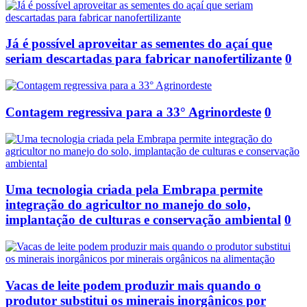
Já é possível aproveitar as sementes do açaí que
seriam descartadas para fabricar nanofertilizante
0
Contagem regressiva para a 33° Agrinordeste
0
Uma tecnologia criada pela Embrapa permite
integração do agricultor no manejo do solo,
implantação de culturas e conservação ambiental
0
Vacas de leite podem produzir mais quando o
produtor substitui os minerais inorgânicos por