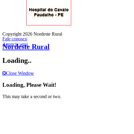
Copyright 2026 Nordeste Rural
Fale conosco
Anuncie aqui
Nordeste Rural
Loading..
❎
Close Window
Loading, Please Wait!
This may take a second or two.