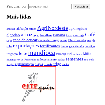
Pesquisar por:
Mais lidas
AgriNordeste
agronegócio
adubação
aftosa
abacaxi
arroz
Café
algodão
Banana
açaí
caatinga
bacalhau
batata
cana de açucar
Efeito estufa
carne de frango
caju
energia
cursos
exportações
fertilizantes
frutas
solar
garantia safra
hortaliças
mandioca
leite
mel
Milho
irrigação
maracujá
melancia
sementes
safra
ovos
reflorestamento
morango
solo
Peste suína
soja
trigo
suplementação
tilápia
sorgo
tomate
vacina