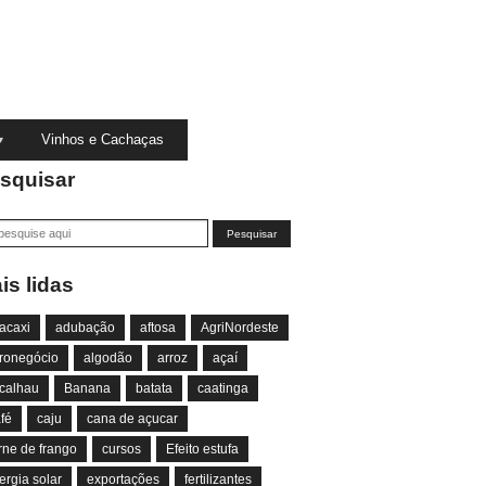
Vinhos e Cachaças
squisar
is lidas
acaxi
adubação
aftosa
AgriNordeste
ronegócio
algodão
arroz
açaí
calhau
Banana
batata
caatinga
fé
caju
cana de açucar
rne de frango
cursos
Efeito estufa
ergia solar
exportações
fertilizantes