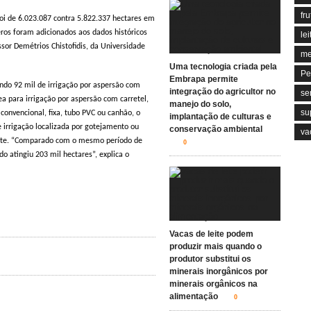
fru
foi de 6.023.087 contra 5.822.337 hectares em
os foram adicionados aos dados históricos
lei
sor Demétrios Chistofidis, da Universidade
me
Uma tecnologia criada pela
Pe
Embrapa permite
endo 92 mil de irrigação por aspersão com
integração do agricultor no
se
rea para irrigação por aspersão com carretel,
manejo do solo,
su
convencional, fixa, tubo PVC ou canhão, o
implantação de culturas e
irrigação localizada por gotejamento ou
conservação ambiental
va
nte. “Comparado com o mesmo período de
0
o atingiu 203 mil hectares”, explica o
Vacas de leite podem
produzir mais quando o
produtor substitui os
minerais inorgânicos por
minerais orgânicos na
alimentação
0