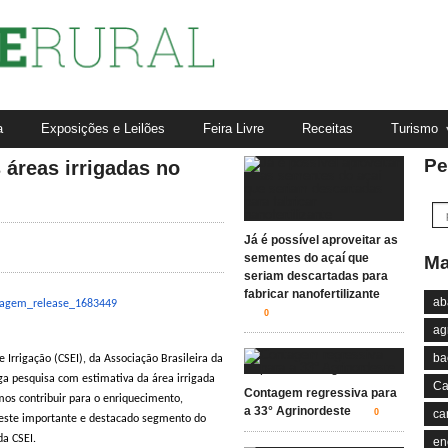
a
Exposições e Leilões
Feira Livre
Receitas
Turismo
Pe
áreas irrigadas no
Já é possível aproveitar as
sementes do açaí que
Ma
seriam descartadas para
fabricar nanofertilizante
ab
0
ag
ba
 Irrigação (CSEI), da Associação Brasileira da
a pesquisa com estimativa da área irrigada
Ca
Contagem regressiva para
os contribuir para o enriquecimento,
a 33° Agrinordeste
0
ca
a este importante e destacado segmento do
da CSEI.
en