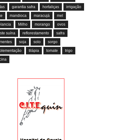
tas
garantia safra
hortaliças
irrigação
te
mandioca
maracujá
mel
lancia
Milho
morango
ovos
ste suína
reflorestamento
safra
mentes
soja
solo
sorgo
plementação
tilápia
tomate
trigo
cina