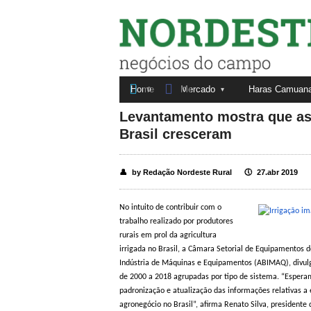
Nordeste Rural


Home
Mercado
Haras Camuan
Fale conosco
Anuncie aqui
0
0
Levantamento mostra que as 
Brasil cresceram
👤
by Redação Nordeste Rural
🕔
27.abr 2019
No intuito de contribuir com o
trabalho realizado por produtores
rurais em prol da agricultura
irrigada no Brasil, a Câmara Setorial de Equipamentos de
Indústria de Máquinas e Equipamentos (ABIMAQ), divulg
de 2000 a 2018 agrupadas por tipo de sistema. “Esperam
padronização e atualização das informações relativas 
agronegócio no Brasil”, afirma Renato Silva, presidente 