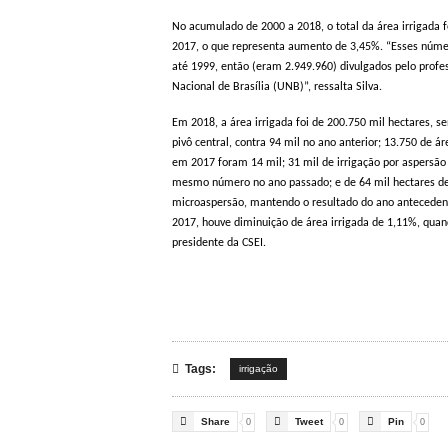
No acumulado de 2000 a 2018, o total da área irrigada 
2017, o que representa aumento de 3,45%. “Esses númer
até 1999, então (eram 2.949.960) divulgados pelo profes
Nacional de Brasília (UNB)”, ressalta Silva.
Em 2018, a área irrigada foi de 200.750 mil hectares, s
pivô central, contra 94 mil no ano anterior; 13.750 de á
em 2017 foram 14 mil; 31 mil de irrigação por aspersão 
mesmo número no ano passado; e de 64 mil hectares de 
microaspersão, mantendo o resultado do ano antecede
2017, houve diminuição de área irrigada de 1,11%, quand
presidente da CSEI.

Tags:
irrigação



Share
Tweet
Pin
0
0
0