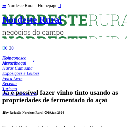
☰
Nordeste Rural | Homepage

Nordeste Rural

0

0
Fale conosco
Home
Anuncie aqui
Mercado
Haras Camuana
Exposições e Leilões
Feira Livre
Receitas
Turismo
Já é possível fazer vinho tinto usando as
Vinhos e Cachaças
propriedades de fermentado do açaí
👤
by Redação Nordeste Rural
🕔
19.jan 2024