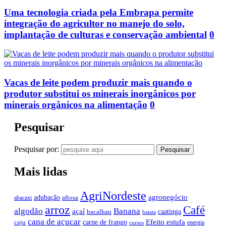
Uma tecnologia criada pela Embrapa permite
integração do agricultor no manejo do solo,
implantação de culturas e conservação ambiental
0
Vacas de leite podem produzir mais quando o
produtor substitui os minerais inorgânicos por
minerais orgânicos na alimentação
0
Pesquisar
Pesquisar por:
Mais lidas
AgriNordeste
agronegócio
adubação
aftosa
abacaxi
arroz
Café
algodão
Banana
açaí
caatinga
bacalhau
batata
cana de açucar
Efeito estufa
carne de frango
caju
energia
cursos