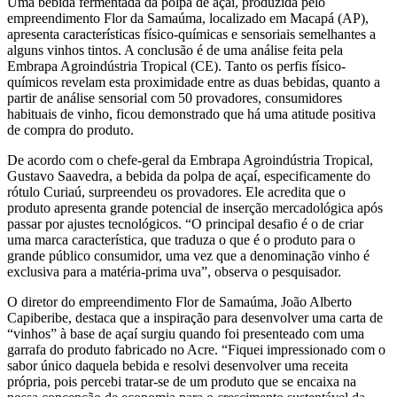
Uma bebida fermentada da polpa de açaí, produzida pelo
empreendimento Flor da Samaúma, localizado em Macapá (AP),
apresenta características físico-químicas e sensoriais semelhantes a
alguns vinhos tintos. A conclusão é de uma análise feita pela
Embrapa Agroindústria Tropical (CE). Tanto os perfis físico-
químicos revelam esta proximidade entre as duas bebidas, quanto a
partir de análise sensorial com 50 provadores, consumidores
habituais de vinho, ficou demonstrado que há uma atitude positiva
de compra do produto.
De acordo com o chefe-geral da Embrapa Agroindústria Tropical,
Gustavo Saavedra, a bebida da polpa de açaí, especificamente do
rótulo Curiaú, surpreendeu os provadores. Ele acredita que o
produto apresenta grande potencial de inserção mercadológica após
passar por ajustes tecnológicos. “O principal desafio é o de criar
uma marca característica, que traduza o que é o produto para o
grande público consumidor, uma vez que a denominação vinho é
exclusiva para a matéria-prima uva”, observa o pesquisador.
O diretor do empreendimento Flor de Samaúma, João Alberto
Capiberibe, destaca que a inspiração para desenvolver uma carta de
“vinhos” à base de açaí surgiu quando foi presenteado com uma
garrafa do produto fabricado no Acre. “Fiquei impressionado com o
sabor único daquela bebida e resolvi desenvolver uma receita
própria, pois percebi tratar-se de um produto que se encaixa na