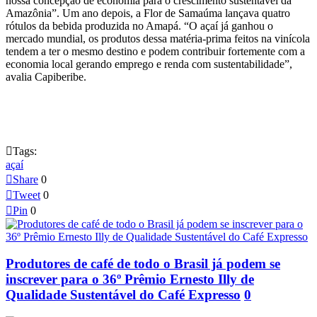
nossa concepção de economia para o crescimento sustentável da
Amazônia”. Um ano depois, a Flor de Samaúma lançava quatro
rótulos da bebida produzida no Amapá. “O açaí já ganhou o
mercado mundial, os produtos dessa matéria-prima feitos na vinícola
tendem a ter o mesmo destino e podem contribuir fortemente com a
economia local gerando emprego e renda com sustentabilidade”,
avalia Capiberibe.

Tags:
açaí

Share
0

Tweet
0

Pin
0
Produtores de café de todo o Brasil já podem se
inscrever para o 36º Prêmio Ernesto Illy de
Qualidade Sustentável do Café Expresso
0