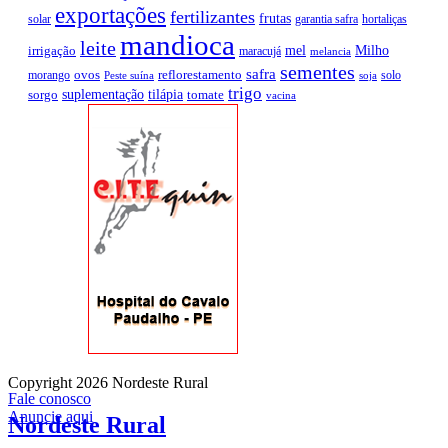
exportações
fertilizantes
frutas
solar
garantia safra
hortaliças
mandioca
leite
mel
Milho
irrigação
maracujá
melancia
sementes
safra
ovos
reflorestamento
morango
solo
Peste suína
soja
trigo
suplementação
tilápia
sorgo
tomate
vacina
Copyright 2026 Nordeste Rural
Fale conosco
Anuncie aqui
Nordeste Rural