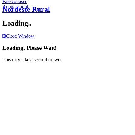
Fale conosco
Anuncie aqui
Nordeste Rural
Loading..
❎
Close Window
Loading, Please Wait!
This may take a second or two.