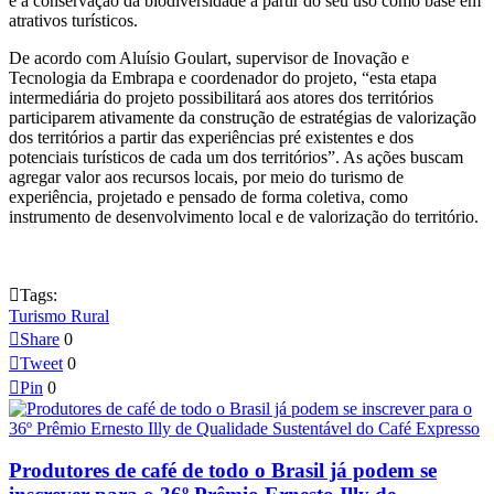
e a conservação da biodiversidade a partir do seu uso como base em
atrativos turísticos.
De acordo com Aluísio Goulart, supervisor de Inovação e
Tecnologia da Embrapa e coordenador do projeto, “esta etapa
intermediária do projeto possibilitará aos atores dos territórios
participarem ativamente da construção de estratégias de valorização
dos territórios a partir das experiências pré existentes e dos
potenciais turísticos de cada um dos territórios”. As ações buscam
agregar valor aos recursos locais, por meio do turismo de
experiência, projetado e pensado de forma coletiva, como
instrumento de desenvolvimento local e de valorização do território.

Tags:
Turismo Rural

Share
0

Tweet
0

Pin
0
Produtores de café de todo o Brasil já podem se