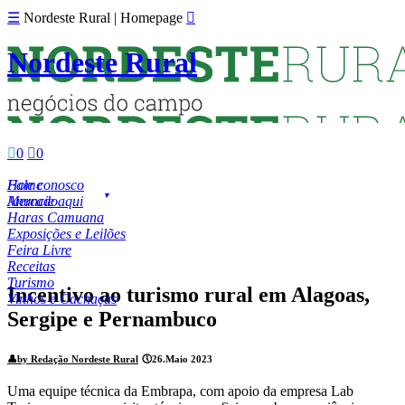
☰
Nordeste Rural | Homepage

Nordeste Rural

0

0
Fale conosco
Home
Anuncie aqui
Mercado
Haras Camuana
Exposições e Leilões
Feira Livre
Receitas
Turismo
Incentivo ao turismo rural em Alagoas,
Vinhos e Cachaças
Sergipe e Pernambuco
👤
by Redação Nordeste Rural
🕔
26.Maio 2023
Uma equipe técnica da Embrapa, com apoio da empresa Lab