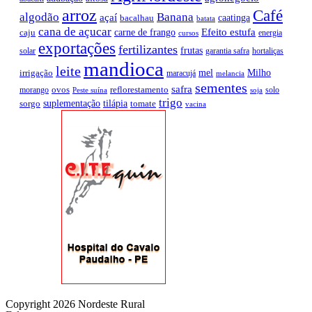
arroz
Café
algodão
Banana
açaí
caatinga
bacalhau
batata
cana de açucar
Efeito estufa
carne de frango
caju
energia
cursos
exportações
fertilizantes
frutas
solar
garantia safra
hortaliças
mandioca
leite
mel
Milho
irrigação
maracujá
melancia
sementes
safra
ovos
reflorestamento
morango
solo
Peste suína
soja
trigo
suplementação
tilápia
sorgo
tomate
vacina
Copyright 2026 Nordeste Rural