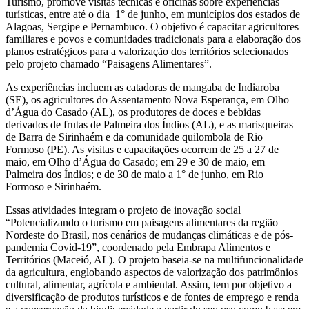
Turismo, promove visitas técnicas e oficinas sobre experiências
turísticas, entre até o dia 1° de junho, em municípios dos estados de
Alagoas, Sergipe e Pernambuco. O objetivo é capacitar agricultores
familiares e povos e comunidades tradicionais para a elaboração dos
planos estratégicos para a valorização dos territórios selecionados
pelo projeto chamado “Paisagens Alimentares”.
As experiências incluem as catadoras de mangaba de Indiaroba
(SE), os agricultores do Assentamento Nova Esperança, em Olho
d’Água do Casado (AL), os produtores de doces e bebidas
derivados de frutas de Palmeira dos Índios (AL), e as marisqueiras
de Barra de Sirinhaém e da comunidade quilombola de Rio
Formoso (PE). As visitas e capacitações ocorrem de 25 a 27 de
maio, em Olho d’Água do Casado; em 29 e 30 de maio, em
Palmeira dos Índios; e de 30 de maio a 1° de junho, em Rio
Formoso e Sirinhaém.
Essas atividades integram o projeto de inovação social
“Potencializando o turismo em paisagens alimentares da região
Nordeste do Brasil, nos cenários de mudanças climáticas e de pós-
pandemia Covid-19”, coordenado pela Embrapa Alimentos e
Territórios (Maceió, AL). O projeto baseia-se na multifuncionalidade
da agricultura, englobando aspectos de valorização dos patrimônios
cultural, alimentar, agrícola e ambiental. Assim, tem por objetivo a
diversificação de produtos turísticos e de fontes de emprego e renda