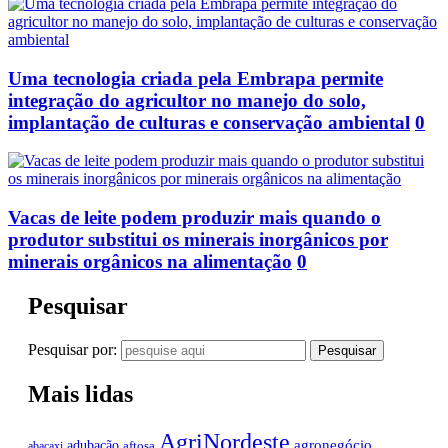
Uma tecnologia criada pela Embrapa permite
integração do agricultor no manejo do solo,
implantação de culturas e conservação ambiental
0
Vacas de leite podem produzir mais quando o
produtor substitui os minerais inorgânicos por
minerais orgânicos na alimentação
0
Pesquisar
Pesquisar por:
Mais lidas
AgriNordeste
agronegócio
adubação
aftosa
abacaxi