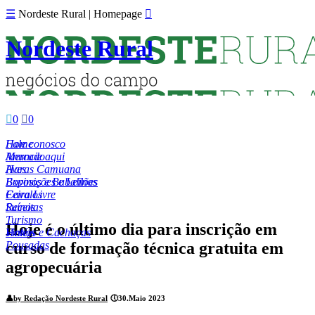
☰
Nordeste Rural | Homepage

Nordeste Rural

0

0
Fale conosco
Home
Anuncie aqui
Mercado
Aves
Haras Camuana
Bovinos e Bubalinos
Exposições e Leilões
Cavalos
Feira Livre
Suínos
Receitas
Turismo
Hoje é o último dia para inscrição em
Hotéis
Vinhos e Cachaças
curso de formação técnica gratuita em
Pousadas
agropecuária
👤
by Redação Nordeste Rural
🕔
30.Maio 2023