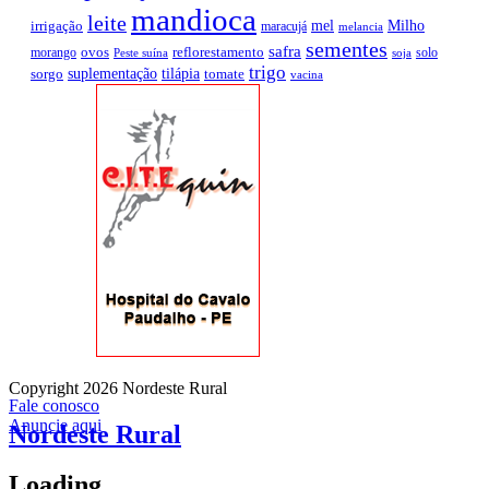
mandioca
leite
mel
Milho
irrigação
maracujá
melancia
sementes
safra
ovos
reflorestamento
morango
solo
Peste suína
soja
trigo
suplementação
tilápia
sorgo
tomate
vacina
Copyright 2026 Nordeste Rural
Fale conosco
Anuncie aqui
Nordeste Rural
Loading..