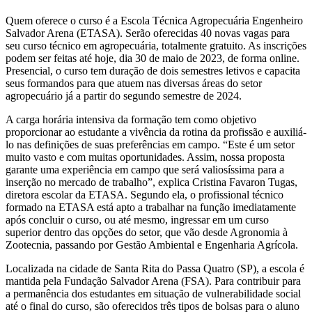
Quem oferece o curso é a Escola Técnica Agropecuária Engenheiro
Salvador Arena (ETASA). Serão oferecidas 40 novas vagas para
seu curso técnico em agropecuária, totalmente gratuito. As inscrições
podem ser feitas até hoje, dia 30 de maio de 2023, de forma online.
Presencial, o curso tem duração de dois semestres letivos e capacita
seus formandos para que atuem nas diversas áreas do setor
agropecuário já a partir do segundo semestre de 2024.
A carga horária intensiva da formação tem como objetivo
proporcionar ao estudante a vivência da rotina da profissão e auxiliá-
lo nas definições de suas preferências em campo. “Este é um setor
muito vasto e com muitas oportunidades. Assim, nossa proposta
garante uma experiência em campo que será valiosíssima para a
inserção no mercado de trabalho”, explica Cristina Favaron Tugas,
diretora escolar da ETASA. Segundo ela, o profissional técnico
formado na ETASA está apto a trabalhar na função imediatamente
após concluir o curso, ou até mesmo, ingressar em um curso
superior dentro das opções do setor, que vão desde Agronomia à
Zootecnia, passando por Gestão Ambiental e Engenharia Agrícola.
Localizada na cidade de Santa Rita do Passa Quatro (SP), a escola é
mantida pela Fundação Salvador Arena (FSA). Para contribuir para
a permanência dos estudantes em situação de vulnerabilidade social
até o final do curso, são oferecidos três tipos de bolsas para o aluno