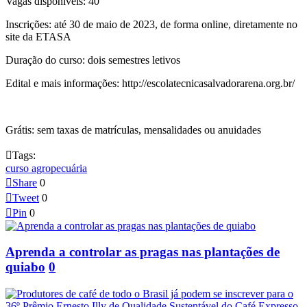
Vagas disponíveis: 40
Inscrições: até 30 de maio de 2023, de forma online, diretamente no
site da ETASA
Duração do curso: dois semestres letivos
Edital e mais informações: http://escolatecnicasalvadorarena.org.br/
Grátis: sem taxas de matrículas, mensalidades ou anuidades

Tags:
curso agropecuária

Share
0

Tweet
0

Pin
0
Aprenda a controlar as pragas nas plantações de
quiabo
0