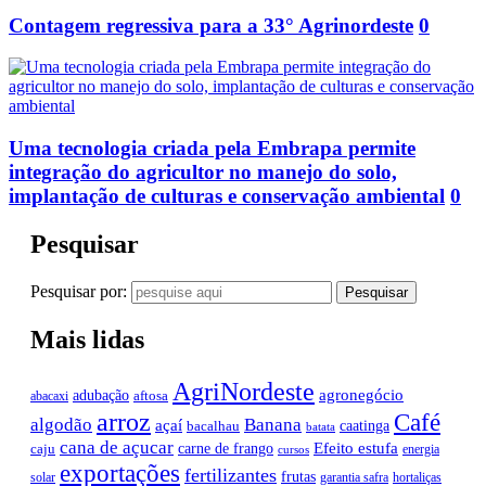
Contagem regressiva para a 33° Agrinordeste
0
Uma tecnologia criada pela Embrapa permite
integração do agricultor no manejo do solo,
implantação de culturas e conservação ambiental
0
Pesquisar
Pesquisar por:
Mais lidas
AgriNordeste
agronegócio
adubação
aftosa
abacaxi
arroz
Café
algodão
Banana
açaí
caatinga
bacalhau
batata
cana de açucar
Efeito estufa
carne de frango
caju
energia
cursos
exportações
fertilizantes
frutas
solar
garantia safra
hortaliças