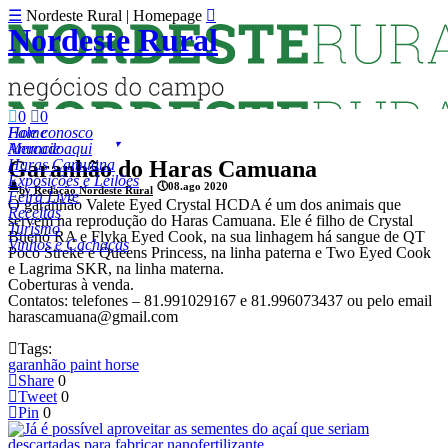
☰
Nordeste Rural | Homepage

Nordeste Rural

0

0
Fale conosco
Home
Anuncie aqui
Mercado
Haras Camuana
Garanhão do Haras Camuana
Exposições e Leilões
👤
🕔
08.ago 2020
by Redação Nordeste Rural
Feira Livre
O garanhão Valete Eyed Crystal HCDA é um dos animais que
Receitas
servem na reprodução do Haras Camuana. Ele é filho de Crystal
Turismo
Bueno RA e Flyka Eyed Cook, na sua linhagem há sangue de QT
Vinhos e Cachaças
Poco Streke e Queens Princess, na linha paterna e Two Eyed Cook
e Lagrima SKR, na linha materna.
Coberturas à venda.
Contatos: telefones – 81.991029167 e 81.996073437 ou pelo email
harascamuana@gmail.com

Tags:
garanhão paint horse

Share
0

Tweet
0

Pin
0