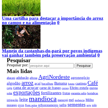
Uma cartilha para destacar a importância do arroz
no campo e na alimentação
0
Manejo da castanhas-do-pará por povos indígenas
vai ganhar também pela preservação ambiental
0
Pesquisar
Pesquisar por:
Mais lidas
AgriNordeste
agronegócio
adubação
aftosa
abacaxi
arroz
Café
algodão
Banana
açaí
caatinga
bacalhau
batata
cana de açucar
Efeito estufa
carne de frango
caju
energia
cursos
exportações
fertilizantes
frutas
solar
garantia safra
hortaliças
mandioca
leite
mel
Milho
irrigação
maracujá
melancia
sementes
safra
ovos
reflorestamento
morango
solo
Peste suína
soja