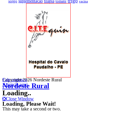
trigo
suplementação
tilápia
sorgo
tomate
vacina
Fale conosco
Copyright 2026 Nordeste Rural
Anuncie aqui
Nordeste Rural
Loading..
❎
Close Window
Loading, Please Wait!
This may take a second or two.