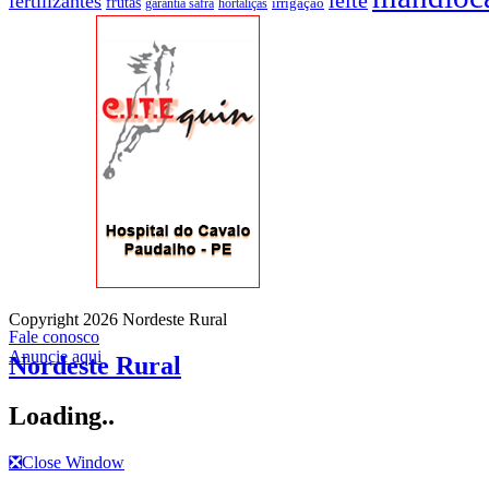
leite
fertilizantes
frutas
irrigação
garantia safra
hortaliças
Copyright 2026 Nordeste Rural
Fale conosco
Anuncie aqui
Nordeste Rural
Loading..
❎
Close Window