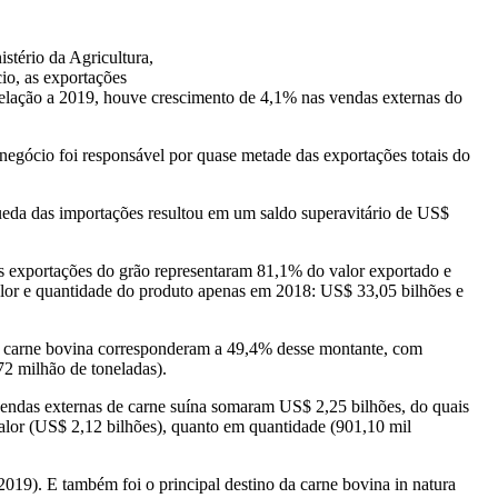
stério da Agricultura,
io, as exportações
relação a 2019, houve crescimento de 4,1% nas vendas externas do
egócio foi responsável por quase metade das exportações totais do
eda das importações resultou em um saldo superavitário de US$
As exportações do grão representaram 81,1% do valor exportado e
alor e quantidade do produto apenas em 2018: US$ 33,05 bilhões e
e carne bovina corresponderam a 49,4% desse montante, com
72 milhão de toneladas).
vendas externas de carne suína somaram US$ 2,25 bilhões, do quais
valor (US$ 2,12 bilhões), quanto em quantidade (901,10 mil
19). E também foi o principal destino da carne bovina in natura