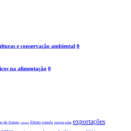
ulturas e conservação ambiental
0
icos na alimentação
0
exportações
Efeito estufa
ne de frango
energia solar
cursos