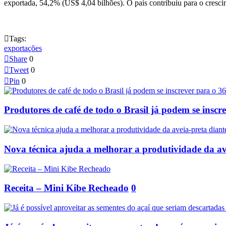
exportada, 54,2% (US$ 4,04 bilhões). O país contribuiu para o cres

Tags:
exportações

Share
0

Tweet
0

Pin
0
Produtores de café de todo o Brasil já podem se insc
Nova técnica ajuda a melhorar a produtividade da av
Receita – Mini Kibe Recheado
0