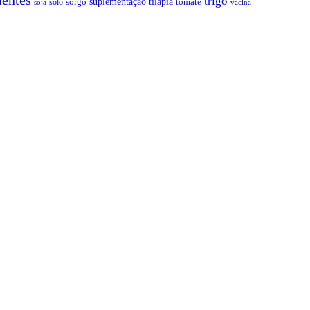
entes
trigo
suplementação
tilápia
sorgo
tomate
solo
soja
vacina