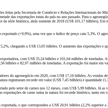
es feitas pela Secretaria de Comércio e Relações Internacionais do Mini
etade das exportações totais do país no ano passado. Para o agronegóc
 da série histórica, atrás somente de 2018 (US$ 101,17 bilhões). Em 
 exportado (+9,9%), uma vez que o índice de preço caiu 5,3%. O agron
 5,2%, chegando a US$ 13,05 bilhões. O aumento das exportações e qu
ta exportadora, com US$ 35,24 bilhões e 101,04 milhões de toneladas. 
56 bilhões e 82,97 milhões de toneladas. A exportação foi maior em v
tadores do agronegócio em 2020, com US$ 17,16 bilhões. As vendas d
tura registraram recorde em valor (US$ 7,45 bilhões) e quantidade (1,
rtado pelo setor de carnes nos 12 meses, com US$ 5,99 bilhões. Já as 
 exportações de carne suína in natura foi recorde histórico, tanto em 
exportada, o que correspondeu a US$ 20,91 bilhões (2,2% superior a 20