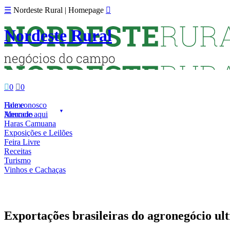
☰
Nordeste Rural | Homepage

Nordeste Rural

0

0
Fale conosco
Home
Anuncie aqui
Mercado
Haras Camuana
Exposições e Leilões
Feira Livre
Receitas
Turismo
Vinhos e Cachaças
Exportações brasileiras do agronegócio ul