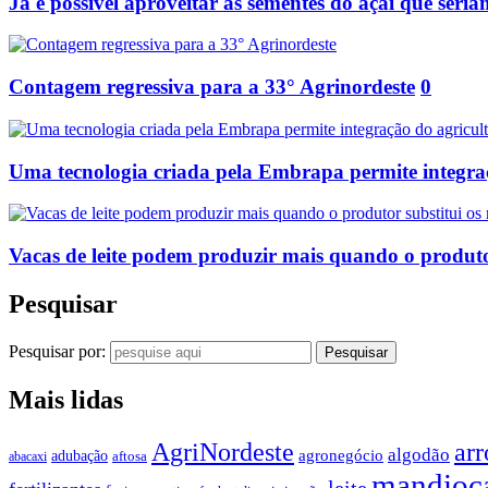
Já é possível aproveitar as sementes do açaí que seria
Contagem regressiva para a 33° Agrinordeste
0
Uma tecnologia criada pela Embrapa permite integraç
Vacas de leite podem produzir mais quando o produtor
Pesquisar
Pesquisar por:
Mais lidas
AgriNordeste
arr
algodão
agronegócio
adubação
aftosa
abacaxi
mandioc