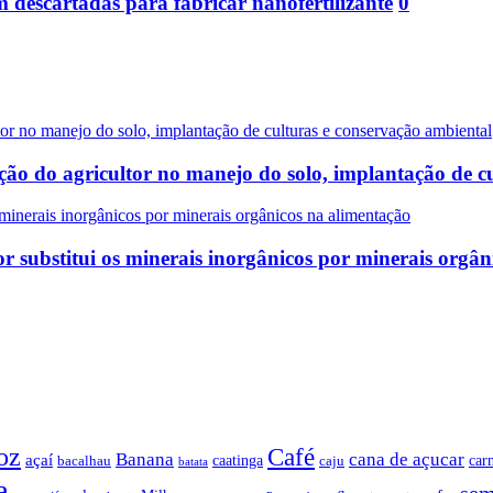
m descartadas para fabricar nanofertilizante
0
ão do agricultor no manejo do solo, implantação de c
 substitui os minerais inorgânicos por minerais orgân
oz
Café
Banana
cana de açucar
açaí
caatinga
car
bacalhau
caju
batata
a