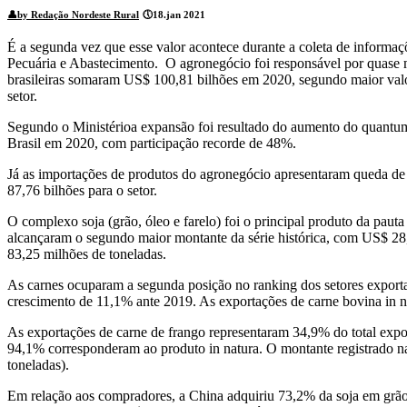
👤
by Redação Nordeste Rural
🕔
18.jan 2021
É a segunda vez que esse valor acontece durante a coleta de informaçõ
Pecuária e Abastecimento. O agronegócio foi responsável por quase m
brasileiras somaram US$ 100,81 bilhões em 2020, segundo maior valor
setor.
Segundo o Ministérioa expansão foi resultado do aumento do quantum
Brasil em 2020, com participação recorde de 48%.
Já as importações de produtos do agronegócio apresentaram queda de
87,76 bilhões para o setor.
O complexo soja (grão, óleo e farelo) foi o principal produto da pau
alcançaram o segundo maior montante da série histórica, com US$ 28,
83,25 milhões de toneladas.
As carnes ocuparam a segunda posição no ranking dos setores expor
crescimento de 11,1% ante 2019. As exportações de carne bovina in na
As exportações de carne de frango representaram 34,9% do total expo
94,1% corresponderam ao produto in natura. O montante registrado nas
toneladas).
Em relação aos compradores, a China adquiriu 73,2% da soja em grão 