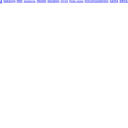
sem
safra
mel
Milho
ovos
reflorestamento
maracujá
morango
melancia
Peste suína