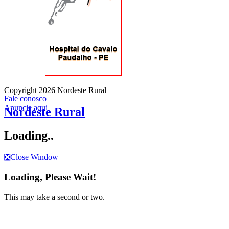
Copyright 2026 Nordeste Rural
Fale conosco
Anuncie aqui
Nordeste Rural
Loading..
❎
Close Window
Loading, Please Wait!
This may take a second or two.