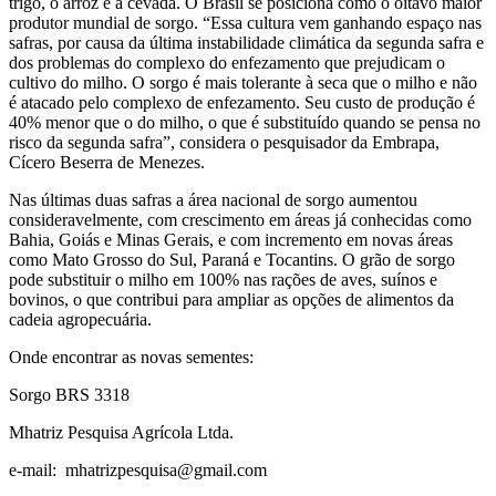
trigo, o arroz e a cevada. O Brasil se posiciona como o oitavo maior
produtor mundial de sorgo. “Essa cultura vem ganhando espaço nas
safras, por causa da última instabilidade climática da segunda safra e
dos problemas do complexo do enfezamento que prejudicam o
cultivo do milho. O sorgo é mais tolerante à seca que o milho e não
é atacado pelo complexo de enfezamento. Seu custo de produção é
40% menor que o do milho, o que é substituído quando se pensa no
risco da segunda safra”, considera o pesquisador da Embrapa,
Cícero Beserra de Menezes.
Nas últimas duas safras a área nacional de sorgo aumentou
consideravelmente, com crescimento em áreas já conhecidas como
Bahia, Goiás e Minas Gerais, e com incremento em novas áreas
como Mato Grosso do Sul, Paraná e Tocantins. O grão de sorgo
pode substituir o milho em 100% nas rações de aves, suínos e
bovinos, o que contribui para ampliar as opções de alimentos da
cadeia agropecuária.
Onde encontrar as novas sementes:
Sorgo BRS 3318
Mhatriz Pesquisa Agrícola Ltda.
e-mail: mhatrizpesquisa@gmail.com