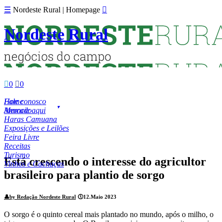
☰
Nordeste Rural | Homepage

Nordeste Rural

0

0
Fale conosco
Home
Anuncie aqui
Mercado
Haras Camuana
Exposições e Leilões
Feira Livre
Receitas
Turismo
Está crescendo o interesse do agricultor
Vinhos e Cachaças
brasileiro para plantio de sorgo
👤
by Redação Nordeste Rural
🕔
12.Maio 2023
O sorgo é o quinto cereal mais plantado no mundo, após o milho, o