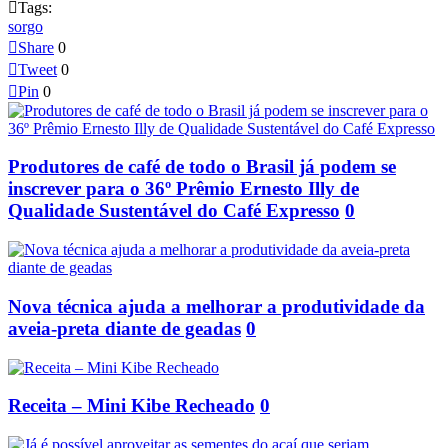

Tags:
sorgo

Share
0

Tweet
0

Pin
0
Produtores de café de todo o Brasil já podem se
inscrever para o 36º Prêmio Ernesto Illy de
Qualidade Sustentável do Café Expresso
0
Nova técnica ajuda a melhorar a produtividade da
aveia-preta diante de geadas
0
Receita – Mini Kibe Recheado
0