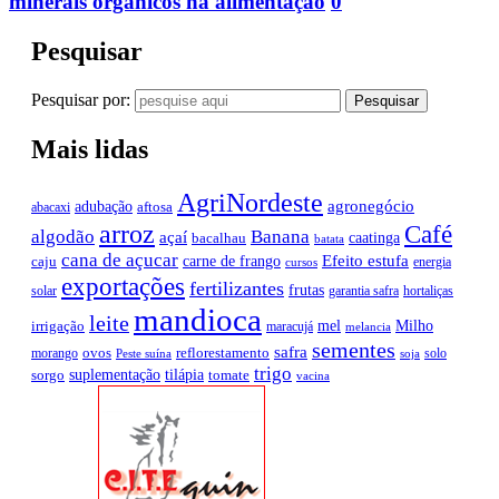
minerais orgânicos na alimentação
0
Pesquisar
Pesquisar por:
Mais lidas
AgriNordeste
agronegócio
adubação
aftosa
abacaxi
arroz
Café
algodão
Banana
açaí
caatinga
bacalhau
batata
cana de açucar
Efeito estufa
carne de frango
caju
energia
cursos
exportações
fertilizantes
frutas
solar
garantia safra
hortaliças
mandioca
leite
mel
Milho
irrigação
maracujá
melancia
sementes
safra
ovos
reflorestamento
morango
solo
Peste suína
soja
trigo
suplementação
tilápia
sorgo
tomate
vacina