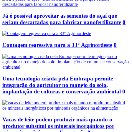
Já é possível aproveitar as sementes do açaí que
seriam descartadas para fabricar nanofertilizante
0
Contagem regressiva para a 33° Agrinordeste
0
Uma tecnologia criada pela Embrapa permite
integração do agricultor no manejo do solo,
implantação de culturas e conservação ambiental
0
Vacas de leite podem produzir mais quando o
produtor substitui os minerais inorgânicos por