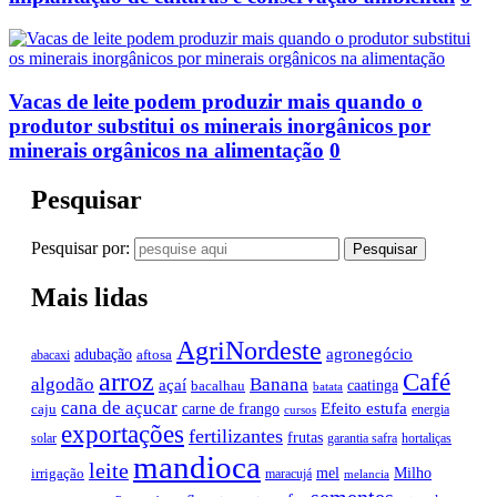
Vacas de leite podem produzir mais quando o
produtor substitui os minerais inorgânicos por
minerais orgânicos na alimentação
0
Pesquisar
Pesquisar por:
Mais lidas
AgriNordeste
agronegócio
adubação
aftosa
abacaxi
arroz
Café
algodão
Banana
açaí
caatinga
bacalhau
batata
cana de açucar
Efeito estufa
carne de frango
caju
energia
cursos
exportações
fertilizantes
frutas
solar
garantia safra
hortaliças
mandioca
leite
mel
Milho
irrigação
maracujá
melancia