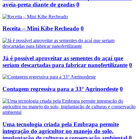
aveia-preta diante de geadas
0
Receita – Mini Kibe Recheado
0
Já é possível aproveitar as sementes do açaí que
seriam descartadas para fabricar nanofertilizante
0
Contagem regressiva para a 33° Agrinordeste
0
Uma tecnologia criada pela Embrapa permite
integração do agricultor no manejo do solo,
implantação de culturas e conservação ambiental
0