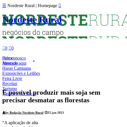
☰
Nordeste Rural | Homepage

Nordeste Rural

0

0
Fale conosco
Home
Anuncie aqui
Mercado
Haras Camuana
Exposições e Leilões
Feira Livre
Receitas
Turismo
É possível produzir mais soja sem
Vinhos e Cachaças
precisar desmatar as florestas
👤
by Redação Nordeste Rural
🕔
25.jan 2021
“A aplicação de alta