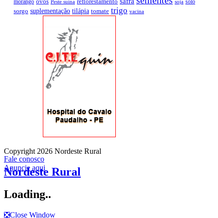
sementes
safra
ovos
reflorestamento
morango
solo
Peste suína
soja
trigo
suplementação
tilápia
sorgo
tomate
vacina
Copyright 2026 Nordeste Rural
Fale conosco
Anuncie aqui
Nordeste Rural
Loading..
❎
Close Window