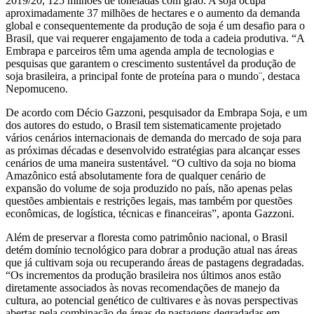
2019/20, 125 milhões de toneladas com grão. A soja ocupa
aproximadamente 37 milhões de hectares e o aumento da demanda
global e consequentemente da produção de soja é um desafio para o
Brasil, que vai requerer engajamento de toda a cadeia produtiva. “A
Embrapa e parceiros têm uma agenda ampla de tecnologias e
pesquisas que garantem o crescimento sustentável da produção de
soja brasileira, a principal fonte de proteína para o mundo¨, destaca
Nepomuceno.
De acordo com Décio Gazzoni, pesquisador da Embrapa Soja, e um
dos autores do estudo, o Brasil tem sistematicamente projetado
vários cenários internacionais de demanda do mercado de soja para
as próximas décadas e desenvolvido estratégias para alcançar esses
cenários de uma maneira sustentável. “O cultivo da soja no bioma
Amazônico está absolutamente fora de qualquer cenário de
expansão do volume de soja produzido no país, não apenas pelas
questões ambientais e restrições legais, mas também por questões
econômicas, de logística, técnicas e financeiras”, aponta Gazzoni.
Além de preservar a floresta como patrimônio nacional, o Brasil
detém domínio tecnológico para dobrar a produção atual nas áreas
que já cultivam soja ou recuperando áreas de pastagens degradadas.
“Os incrementos da produção brasileira nos últimos anos estão
diretamente associados às novas recomendações de manejo da
cultura, ao potencial genético de cultivares e às novas perspectivas
abertas pela combinação de áreas de pastagens degradadas em