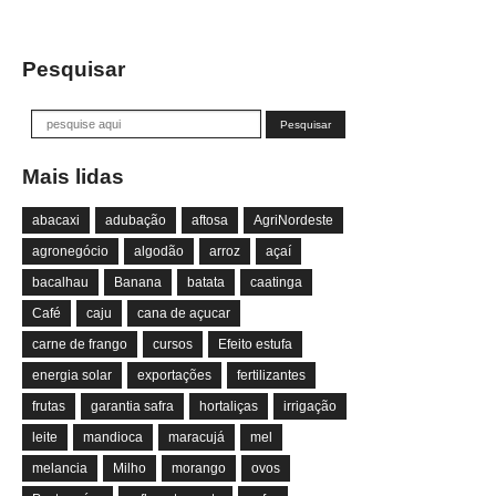
Pesquisar
Mais lidas
abacaxi
adubação
aftosa
AgriNordeste
agronegócio
algodão
arroz
açaí
bacalhau
Banana
batata
caatinga
Café
caju
cana de açucar
carne de frango
cursos
Efeito estufa
energia solar
exportações
fertilizantes
frutas
garantia safra
hortaliças
irrigação
leite
mandioca
maracujá
mel
melancia
Milho
morango
ovos