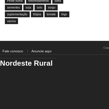
Peste suína
reflorestamento
safra
sementes
soja
solo
sorgo
suplementação
tilápia
tomate
trigo
vacina
Copy
Fale conosco
Anuncie aqui
Nordeste Rural