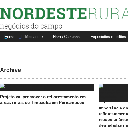
Nordeste Rural


Home
Mercado
Haras Camuana
Exposições e Leilões
Fale conosco
Anuncie aqui
0
0
Archive
Projeto vai promover o reflorestamento em
áreas rurais de Timbaúba em Pernambuco
Importância d
reflorestament
recuperar área
degradadas na