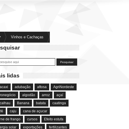
Vinhos e Cachaças
squisar
is lidas
acaxi
adubação
aftosa
AgriNordeste
ronegócio
algodão
arroz
açaí
calhau
Banana
batata
caatinga
fé
caju
cana de açucar
rne de frango
cursos
Efeito estufa
ergia solar
exportações
fertilizantes