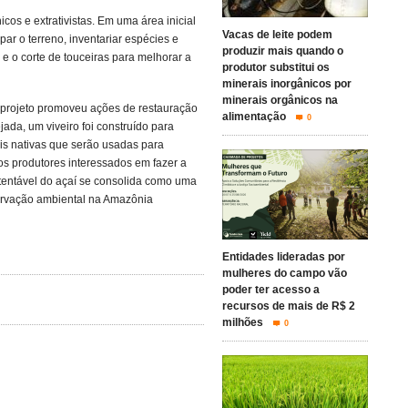
cos e extrativistas. Em uma área inicial
Vacas de leite podem
par o terreno, inventariar espécies e
produzir mais quando o
e o corte de touceiras para melhorar a
produtor substitui os
minerais inorgânicos por
minerais orgânicos na
o projeto promoveu ações de restauração
alimentação
0
da, um viveiro foi construído para
ais nativas que serão usadas para
os produtores interessados em fazer a
stentável do açaí se consolida como uma
servação ambiental na Amazônia
Entidades lideradas por
mulheres do campo vão
poder ter acesso a
recursos de mais de R$ 2
milhões
0