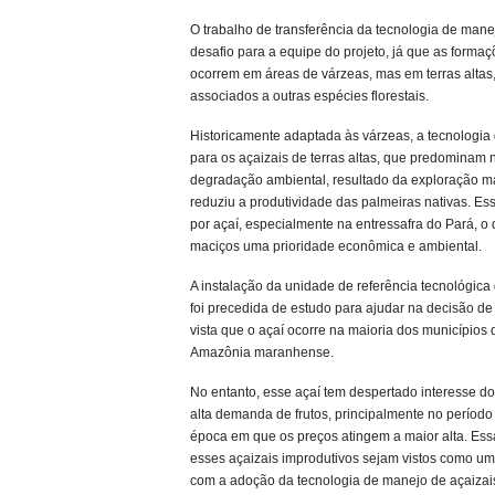
O trabalho de transferência da tecnologia de mane
desafio para a equipe do projeto, já que as formaç
ocorrem em áreas de várzeas, mas em terras altas
associados a outras espécies florestais.
Historicamente adaptada às várzeas, a tecnologia
para os açaizais de terras altas, que predomina
degradação ambiental, resultado da exploração m
reduziu a produtividade das palmeiras nativas. E
por açaí, especialmente na entressafra do Pará, o
maciços uma prioridade econômica e ambiental.
A instalação da unidade de referência tecnológic
foi precedida de estudo para ajudar na decisão de 
vista que o açaí ocorre na maioria dos municípios 
Amazônia maranhense.
No entanto, esse açaí tem despertado interesse d
alta demanda de frutos, principalmente no período
época em que os preços atingem a maior alta. Ess
esses açaizais improdutivos sejam vistos como u
com a adoção da tecnologia de manejo de açaizais