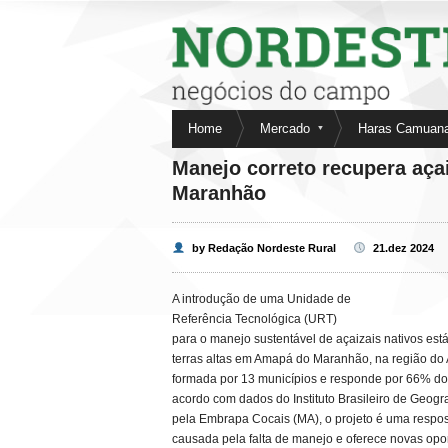
Nordeste Rural
Home
Mercado
Haras Camuan
Fale conosco
Anuncie aqui
Manejo correto recupera açai
Maranhão
by Redação Nordeste Rural
21.dez 2024
A introdução de uma Unidade de
Referência Tecnológica (URT)
para o manejo sustentável de açaizais nativos es
terras altas em Amapá do Maranhão, na região do A
formada por 13 municípios e responde por 66% do
acordo com dados do Instituto Brasileiro de Geogra
pela Embrapa Cocais (MA), o projeto é uma respos
causada pela falta de manejo e oferece novas op