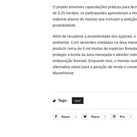
O projeto envolveu capacitações práticas para técni
de 0,25 hectare, os participantes aprenderam a lim
elaborar planos de manejo que incluíam a seleção 
produtividade.
Além de recuperar a produtividade dos açaizais, 
ambiental. Com sementes coletadas na área maneja
produzir cerca de 4 mil mudas de espécies florest
proteger a borda da área manejada e atender outr
restauração florestal. Enquanto isso, o manejo su
alternativa viável para a geração de renda e con
Maranhense.
Tags:

açaí

Share

Tweet

Pin
0
0
0