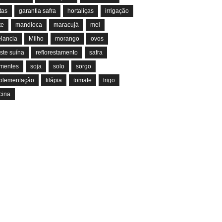
tas
garantia safra
hortaliças
irrigação
te
mandioca
maracujá
mel
lancia
Milho
morango
ovos
ste suína
reflorestamento
safra
mentes
soja
solo
sorgo
plementação
tilápia
tomate
trigo
cina