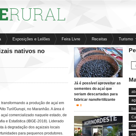
a
Exposições e Leilões
Feira Livre
Receitas
Turismo
Pe
zais nativos no
Ma
Já é possível aproveitar as
sementes do açaí que
ab
seriam descartadas para
fabricar nanofertilizante
ag
tá transformando a produção de açaí em
0
ba
lto Turí/Gurupi, no Maranhão. A área é
 açaí comercializado naquele estado, de
Ca
fia e Estatística (IBGE-2018). Liderado
ca
ta à degradação dos açaizais locais
ortunidades para pequenos produtores.
en