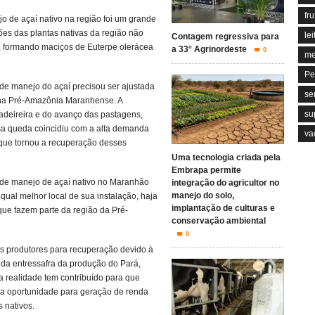
fru
jo de açaí nativo na região foi um grande
ões das plantas nativas da região não
lei
Contagem regressiva para
, formando maciços de Euterpe olerácea
a 33° Agrinordeste
0
me
Pe
 de manejo do açaí precisou ser ajustada
se
m na Pré-Amazônia Maranhense. A
su
adeireira e do avanço das pastagens,
ssa queda coincidiu com a alta demanda
va
 que tornou a recuperação desses
Uma tecnologia criada pela
Embrapa permite
a de manejo de açaí nativo no Maranhão
integração do agricultor no
manejo do solo,
qual melhor local de sua instalação, haja
implantação de culturas e
que fazem parte da região da Pré-
conservação ambiental
0
os produtores para recuperação devido à
 da entressafra da produção do Pará,
a realidade tem contribuído para que
ma oportunidade para geração de renda
 nativos.