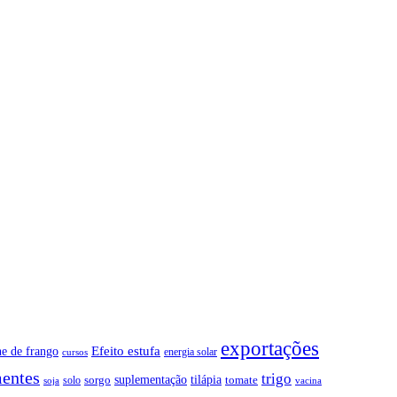
exportações
Efeito estufa
ne de frango
energia solar
cursos
entes
trigo
suplementação
tilápia
sorgo
tomate
solo
soja
vacina