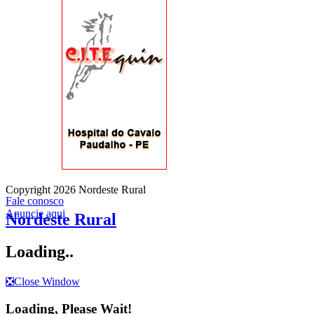
Copyright 2026 Nordeste Rural
Fale conosco
Anuncie aqui
Nordeste Rural
Loading..
❎
Close Window
Loading, Please Wait!