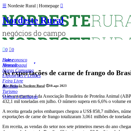
☰
Nordeste Rural | Homepage

Nordeste Rural

0

0
Fale conosco
Home
Anuncie aqui
Mercado
Haras Camuana
As exportações de carne de frango do Bra
Exposições e Leilões
Feira Livre
Receitas
👤
by Redação Nordeste Rural
🕔
10.ago 2023
Turismo
O levantamentos é da Associação Brasileira de Proteína Animal (ABPA)
Vinhos e Cachaças
432,1 mil toneladas em julho. O número supera em 6,6% o volume em
A receita gerada pelos embarques chegou a US$ 858,7 milhões, núme
exportações de carne de frango totalizaram 3,061 milhões de tonelad
Em receita, as vendas do setor nos sete primeiros meses do ano cheg