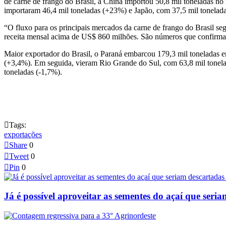
de carne de frango do Brasil, a China importou 50,8 mil toneladas 
importaram 46,4 mil toneladas (+23%) e Japão, com 37,5 mil tonelad
“O fluxo para os principais mercados da carne de frango do Brasil se
receita mensal acima de US$ 860 milhões. São números que confirmam
Maior exportador do Brasil, o Paraná embarcou 179,3 mil toneladas 
(+3,4%). Em seguida, vieram Rio Grande do Sul, com 63,8 mil tonela
toneladas (-1,7%).

Tags:
exportações

Share
0

Tweet
0

Pin
0
Já é possível aproveitar as sementes do açaí que seria