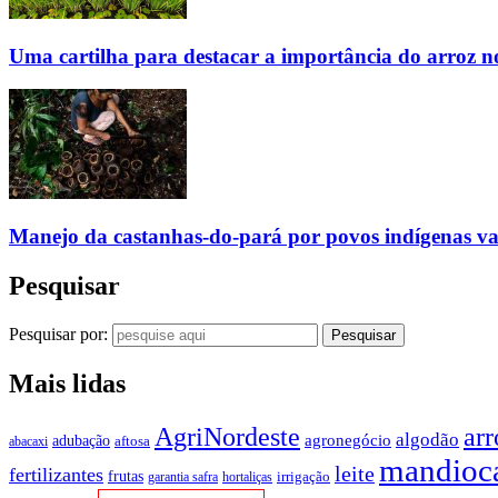
Uma cartilha para destacar a importância do arroz 
Manejo da castanhas-do-pará por povos indígenas v
Pesquisar
Pesquisar por:
Mais lidas
AgriNordeste
arr
algodão
agronegócio
adubação
aftosa
abacaxi
mandioc
leite
fertilizantes
frutas
irrigação
garantia safra
hortaliças