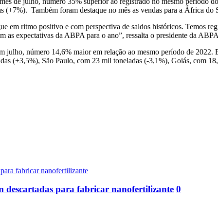
no mês de julho, número 35% superior ao registrado no mesmo período
as (+7%). Também foram destaque no mês as vendas para a África do Su
gue em ritmo positivo e com perspectiva de saldos históricos. Temos r
 as expectativas da ABPA para o ano”, ressalta o presidente da ABPA
em julho, número 14,6% maior em relação ao mesmo período de 2022. E
das (+3,5%), São Paulo, com 23 mil toneladas (-3,1%), Goiás, com 18
m descartadas para fabricar nanofertilizante
0