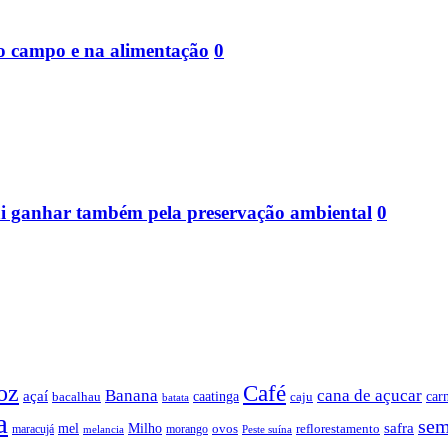
no campo e na alimentação
0
ai ganhar também pela preservação ambiental
0
oz
Café
Banana
cana de açucar
açaí
caatinga
car
bacalhau
caju
batata
a
sem
safra
mel
Milho
ovos
reflorestamento
maracujá
morango
melancia
Peste suína