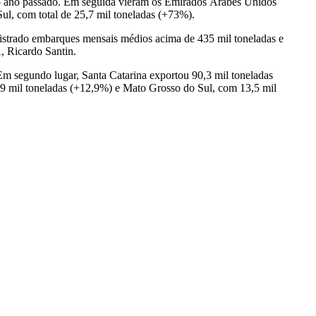
 do ano passado. Em seguida vieram os Emirados Árabes Unidos
l, com total de 25,7 mil toneladas (+73%).
egistrado embarques mensais médios acima de 435 mil toneladas e
, Ricardo Santin.
m segundo lugar, Santa Catarina exportou 90,3 mil toneladas
,9 mil toneladas (+12,9%) e Mato Grosso do Sul, com 13,5 mil