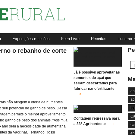
a
Exposições e Leilões
Feira Livre
Receitas
Turismo
Pe
rno o rebanho de corte
Já é possível aproveitar as
sementes do açaí que
Ma
seriam descartadas para
fabricar nanofertilizante
ab
0
ag
cais não atingem a oferta de nutrientes
ba
o seu potencial de ganho de peso. Dessa
stagem permite o melhor aproveitamento
Ca
Contagem regressiva para
 no ganho de peso dos animais. “Assim, a
a 33° Agrinordeste
0
ca
ao ano sem a necessidade de aumentar a
antes da Vaccinar, Fernando Rossi
en