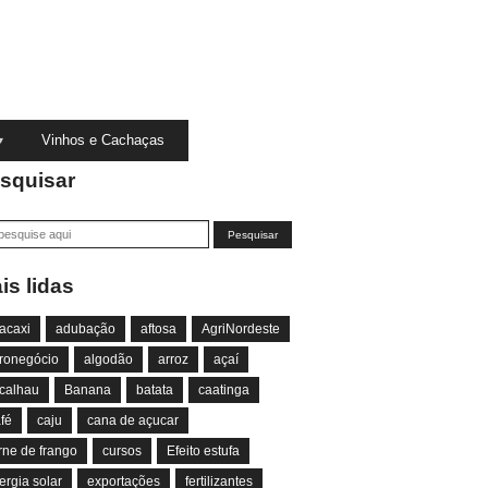
Vinhos e Cachaças
squisar
is lidas
acaxi
adubação
aftosa
AgriNordeste
ronegócio
algodão
arroz
açaí
calhau
Banana
batata
caatinga
fé
caju
cana de açucar
rne de frango
cursos
Efeito estufa
ergia solar
exportações
fertilizantes