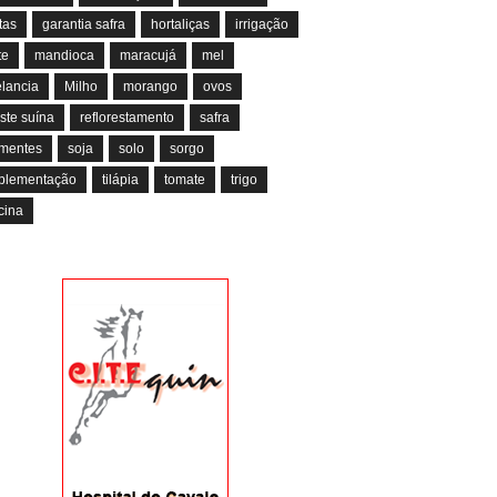
tas
garantia safra
hortaliças
irrigação
te
mandioca
maracujá
mel
lancia
Milho
morango
ovos
ste suína
reflorestamento
safra
mentes
soja
solo
sorgo
plementação
tilápia
tomate
trigo
cina