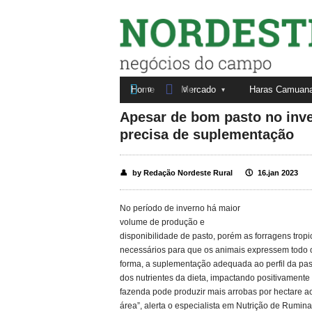
Nordeste Rural


Home
Mercado
Haras Camuan
Fale conosco
Anuncie aqui
0
0
Apesar de bom pasto no inve
precisa de suplementação
👤
by Redação Nordeste Rural
🕔
16.jan 2023
No período de inverno há maior
volume de produção e
disponibilidade de pasto, porém as forragens tropi
necessários para que os animais expressem todo 
forma, a suplementação adequada ao perfil da pa
dos nutrientes da dieta, impactando positivamente
fazenda pode produzir mais arrobas por hectare 
área”, alerta o especialista em Nutrição de Rumin