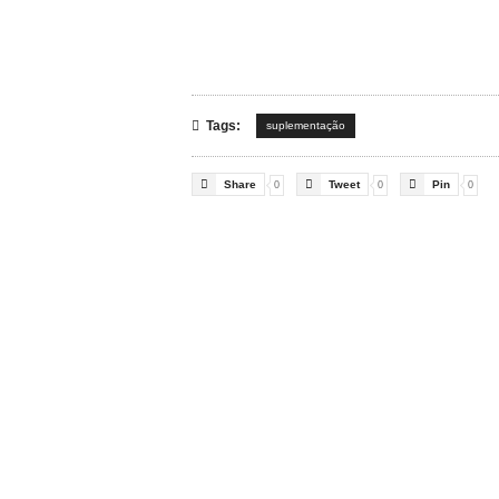

Tags:
suplementação



Share
Tweet
Pin
0
0
0