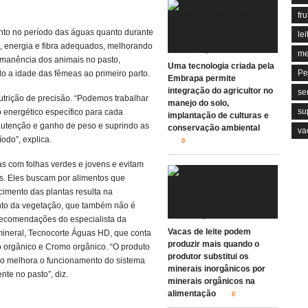
fru
anto no período das águas quanto durante
lei
na, energia e fibra adequados, melhorando
me
rmanência dos animais no pasto,
Uma tecnologia criada pela
Pe
o a idade das fêmeas ao primeiro parto.
Embrapa permite
integração do agricultor no
se
utrição de precisão. “Podemos trabalhar
manejo do solo,
su
 energético específico para cada
implantação de culturas e
nutenção e ganho de peso e suprindo as
conservação ambiental
va
odo”, explica.
0
s com folhas verdes e jovens e evitam
os. Eles buscam por alimentos que
cimento das plantas resulta na
ento da vegetação, que também não é
recomendações do especialista da
Vacas de leite podem
mineral, Tecnocorte Águas HD, que conta
produzir mais quando o
o orgânico e Cromo orgânico. “O produto
produtor substitui os
mo melhora o funcionamento do sistema
minerais inorgânicos por
nte no pasto”, diz.
minerais orgânicos na
alimentação
0