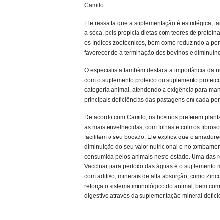
Camilo.
Ele ressalta que a suplementação é estratégica, t
a seca, pois propicia dietas com teores de proteí
os índices zootécnicos, bem como reduzindo a pe
favorecendo a terminação dos bovinos e diminuind
O especialista também destaca a importância da n
com o suplemento proteico ou suplemento proteico
categoria animal, atendendo a exigência para ma
principais deficiências das pastagens em cada perí
De acordo com Camilo, os bovinos preferem planta
as mais envelhecidas, com folhas e colmos fibros
facilitem o seu bocado. Ele explica que o amadure
diminuição do seu valor nutricional e no tombam
consumida pelos animais neste estado. Uma das 
Vaccinar para período das águas é o suplemento 
com aditivo, minerais de alta absorção, como Zinc
reforça o sistema imunológico do animal, bem co
digestivo através da suplementação mineral deficie