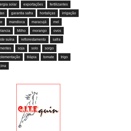
ergia solar
exportações
fertilizantes
tas
garantia safra
hortaliças
irrigação
te
mandioca
maracujá
mel
lancia
Milho
morango
ovos
ste suína
reflorestamento
safra
mentes
soja
solo
sorgo
plementação
tilápia
tomate
trigo
cina