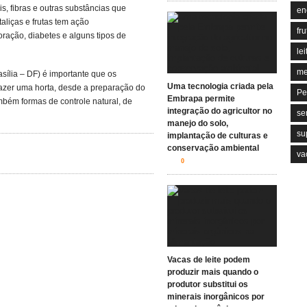
s, fibras e outras substâncias que
en
aliças e frutas tem ação
fru
ação, diabetes e alguns tipos de
lei
me
sília – DF) é importante que os
Uma tecnologia criada pela
fazer uma horta, desde a preparação do
Pe
Embrapa permite
mbém formas de controle natural, de
integração do agricultor no
se
manejo do solo,
su
implantação de culturas e
conservação ambiental
va
0
Vacas de leite podem
produzir mais quando o
produtor substitui os
minerais inorgânicos por