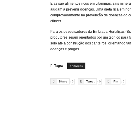
Elas são alimentos ricos em vitaminas, sais minerai
ajudam a prevenir doenças. Uma dieta rica em hort
comprovadamente na prevenção de doenças do cor
câncer.
Para os pesquisadores da Embrapa Hortaliças (Bra
produtores sejam orientados por um técnico para 
solo até a construção dos canteiros, orientando ta
doenças e pragas.

Tags:
hortaliças



Share
Tweet
Pin
0
0
0