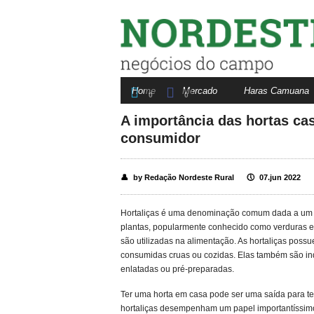
Nordeste Rural


Home
Mercado
Haras Camuana
Fale conosco
Anuncie aqui
0
0
A importância das hortas ca
Aves
consumidor
Bovinos
e
Bubalinos
👤
by Redação Nordeste Rural
🕔
07.jun 2022
Cavalos
Hortaliças é uma denominação comum dada a um 
Suínos
plantas, popularmente conhecido como verduras e 
são utilizadas na alimentação. As hortaliças possue
consumidas cruas ou cozidas. Elas também são ind
enlatadas ou pré-preparadas.
Ter uma horta em casa pode ser uma saída para te
hortaliças desempenham um papel importantíssi