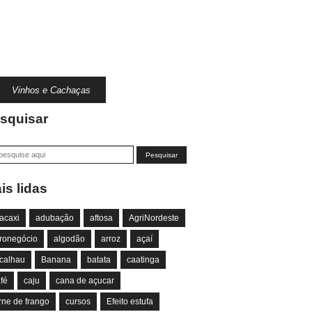
Vinhos e Cachaças
squisar
is lidas
acaxi
adubação
aftosa
AgriNordeste
ronegócio
algodão
arroz
açaí
calhau
Banana
batata
caatinga
fé
caju
cana de açucar
rne de frango
cursos
Efeito estufa