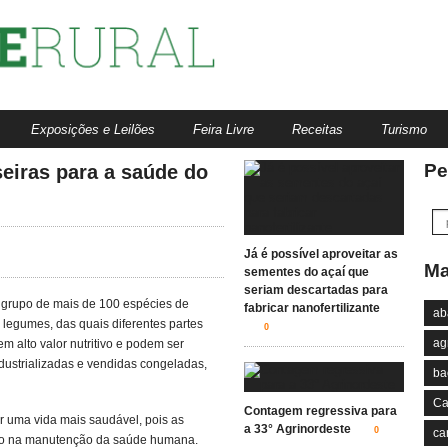
Exposições e Leilões
Feira Livre
Receitas
Turismo
Pe
seiras para a saúde do
Hotéis
Pousadas
Já é possível aproveitar as
Ma
sementes do açaí que
seriam descartadas para
grupo de mais de 100 espécies de
fabricar nanofertilizante
ab
legumes, das quais diferentes partes
0
ag
m alto valor nutritivo e podem ser
ustrializadas e vendidas congeladas,
ba
Ca
Contagem regressiva para
r uma vida mais saudável, pois as
a 33° Agrinordeste
0
ca
mo na manutenção da saúde humana.