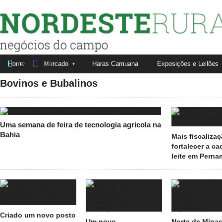
Nordeste Rural


Home
Mercado
Haras Camuana
Exposições e Leilões
Fale conosco
Anuncie aqui
0
0
Bovinos e Bubalinos
Uma semana de feira de tecnologia agricola na
Bahia
Mais fiscaliza
fortalecer a ca
leite em Pern
Criado um novo posto
Um novo
Norte de Mina