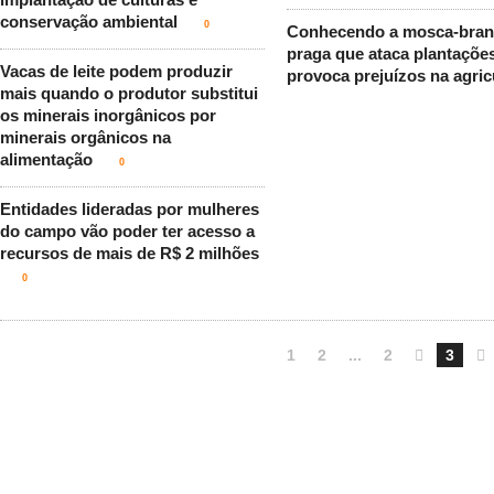
conservação ambiental
0
Conhecendo a mosca-bran
praga que ataca plantaçõe
Vacas de leite podem produzir
provoca prejuízos na agric
mais quando o produtor substitui
os minerais inorgânicos por
minerais orgânicos na
alimentação
0
Entidades lideradas por mulheres
do campo vão poder ter acesso a
recursos de mais de R$ 2 milhões
0
1
2
...
2

3
