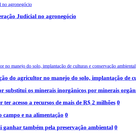
eração Judicial no agronegócio
ão do agricultor no manejo do solo, implantação de c
 substitui os minerais inorgânicos por minerais orgân
ter acesso a recursos de mais de R$ 2 milhões
0
no campo e na alimentação
0
ai ganhar também pela preservação ambiental
0