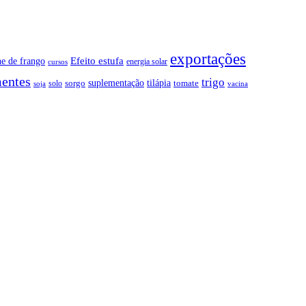
exportações
Efeito estufa
ne de frango
energia solar
cursos
entes
trigo
suplementação
tilápia
sorgo
tomate
solo
soja
vacina