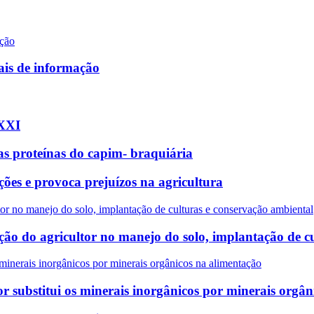
ais de informação
 XXI
as proteínas do capim- braquiária
es e provoca prejuízos na agricultura
ão do agricultor no manejo do solo, implantação de c
 substitui os minerais inorgânicos por minerais orgân