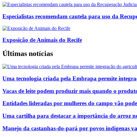
Especialistas recomendam cautela para uso da Recup
Exposição de Animais do Recife
Últimas notícias
Uma tecnologia criada pela Embrapa permite integraç
Vacas de leite podem produzir mais quando o produtor
Entidades lideradas por mulheres do campo vão poder 
Uma cartilha para destacar a importância do arroz 
Manejo da castanhas-do-pará por povos indígenas v