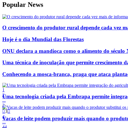
Popular News
O crescimento do produtor rural depende cada vez m
Hoje é o dia Mundial das Florestas
ONU declara a mandioca como o alimento do século
Uma técnica de inoculação que permite crescimento d
Conhecendo a mosca-branca, praga que ataca plantaçõ
1
2
Uma tecnologia criada pela Embrapa permite integraç
...
2

3

4
Vacas de leite podem produzir mais quando o produtor
...
44