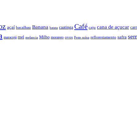
oz
Café
Banana
cana de açucar
açaí
caatinga
car
bacalhau
caju
batata
a
sem
safra
mel
Milho
ovos
reflorestamento
maracujá
morango
melancia
Peste suína