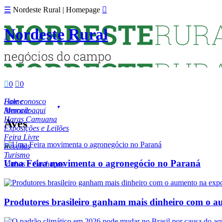
☰
Nordeste Rural | Homepage

Nordeste Rural

0

0
Fale conosco
Home
Anuncie aqui
Mercado
Haras Camuana
Aves
Exposições e Leilões
Feira Livre
Receitas
Turismo
Uma Feira movimenta o agronegócio no Paraná
Vinhos e Cachaças
Produtores brasileiro ganham mais dinheiro com o a