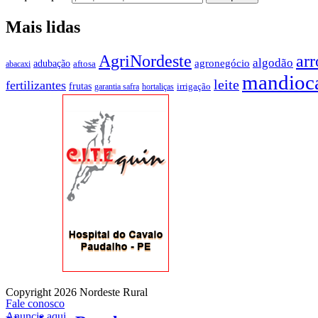
Mais lidas
AgriNordeste
arr
algodão
agronegócio
adubação
aftosa
abacaxi
mandioc
leite
fertilizantes
frutas
irrigação
garantia safra
hortaliças
Copyright 2026 Nordeste Rural
Fale conosco
Anuncie aqui